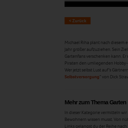
< Zurück
Michael Riha plant nach diesem er
Jahr größer aufzuziehen. Sein Ziel
Gartenfans verschenken kann. Er 
Piraten den umliegenden Hobby- 
Wer jetzt selbst Lust auf’s Gärtn
Selbstversorgung
“ von Dick Stra
Mehr zum Thema Garten
In dieser Kategorie vermitteln wi
Bewohnern wissen musst. Von nütz
Links gelangst du der Reihe nach 