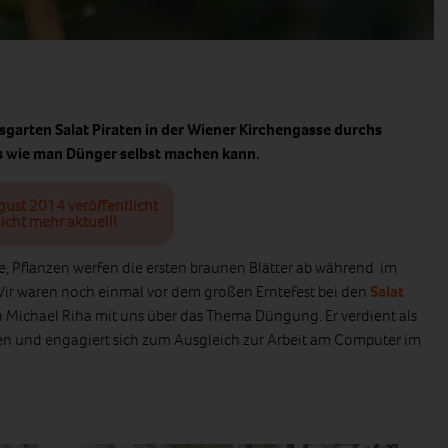
garten Salat Piraten in der Wiener Kirchengasse durchs
ps wie man Dünger selbst machen kann.
gust 2014 veröffentlicht
icht mehr aktuell!
, Pflanzen werfen die ersten braunen Blätter ab während im
 Wir waren noch einmal vor dem großen Erntefest bei den
Salat
h Michael Riha mit uns über das Thema Düngung. Er verdient als
en und engagiert sich zum Ausgleich zur Arbeit am Computer im