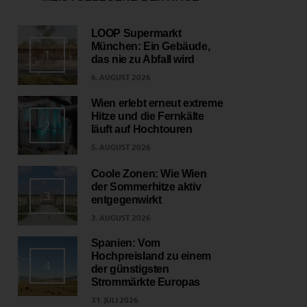
LOOP Supermarkt
München: Ein Gebäude,
1
das nie zu Abfall wird
6. AUGUST 2026
Wien erlebt erneut extreme
Hitze und die Fernkälte
2
läuft auf Hochtouren
5. AUGUST 2026
Coole Zonen: Wie Wien
der Sommerhitze aktiv
3
entgegenwirkt
3. AUGUST 2026
Spanien: Vom
Hochpreisland zu einem
4
der günstigsten
Strommärkte Europas
31. JULI 2026