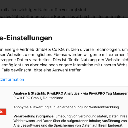
 mit allen wichtigen Nährstoffen versorgt sind.
 des Nährstoffangebots im Boden, das oft nicht in der optimalen
n, mit dem Dünger natürlich auch nicht übertreiben. Durch
schnelleres Wachstum, höhere Erträge und eine verbesserte
e-Einstellungen
isten Jauchensorten und Brühen sind auch für
ingsbekämpfung einsetzbar.
en Energie Vertrieb GmbH & Co KG
, nutzen diverse
Technologien
, um
eser Website zu ermöglichen. Ebenso würden wir gerne mit externen 
zogene Daten verarbeiten. Dies ist für die Nutzung der Website nic
 ermöglicht uns aber eine noch engere Interaktion mit unseren Websi
im Baumarkt, dabei kann man die Pflanzennahrung auch ganz
 Falls gewünscht, bitte eine Auswahl treffen:
ntesten ist wohl Brennnesseljauche, diese kommt auch bei den
zinformation
esseljauche ist im Grunde eine Brühe aus Wasser und
Analyse & Statistik: PiwikPRO Analytics - via PiwikPRO Tag Manager
Piwik PRO GmbH, Deutschland
an einen großen Behälter mit fest schließendem Deckel sowie
Anonyme Auswertung zur Fehlerbehebung und Weiterentwicklung
raut“ wächst oft in großen Mengen am Waldrand, am Kompost
lte die Pflanzenteile sehr gut zerkleinern und einen großen
Verarbeitungsvorgänge:
Erhebung von Verbindungsdaten, Daten Ihres
Webbrowsers und Daten über die aufgerufenen Inhalte; Ausführung von
end wird dieser bis ungefähr 10 cm unter den oberen Rand
Analysesoftware und die Speicherung von Daten auf Ihrem Endgerät;