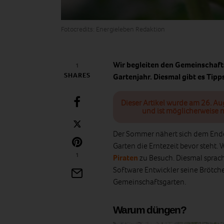
Fotocredits: Energieleben Redaktion
Wir begleiten den Gemeinschafts
1
SHARES
Gartenjahr. Diesmal gibt es Tip
Dieser Artikel wurde am 26. Au
und ist möglicherweise n
Der Sommer nähert sich dem Ende
Garten die Erntezeit bevor steht.
1
Piraten
zu Besuch. Diesmal sprac
Software Entwickler seine Brötch
Gemeinschaftsgarten.
Warum düngen?