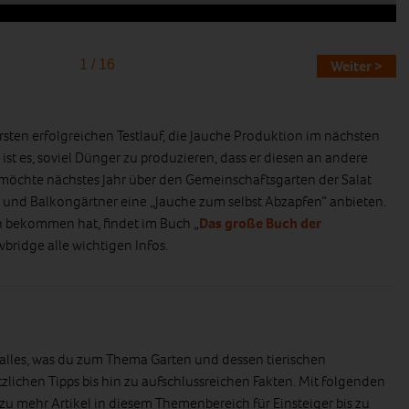
1 / 16
Weiter >
sten erfolgreichen Testlauf, die Jauche Produktion im nächsten
 ist es, soviel Dünger zu produzieren, dass er diesen an andere
möchte nächstes Jahr über den Gemeinschaftsgarten der Salat
und Balkongärtner eine „Jauche zum selbst Abzapfen“ anbieten.
ern bekommen hat, findet im Buch „
Das große Buch der
wbridge alle wichtigen Infos.
r alles, was du zum Thema Garten und dessen tierischen
lichen Tipps bis hin zu aufschlussreichen Fakten. Mit folgenden
zu mehr Artikel in diesem Themenbereich für Einsteiger bis zu