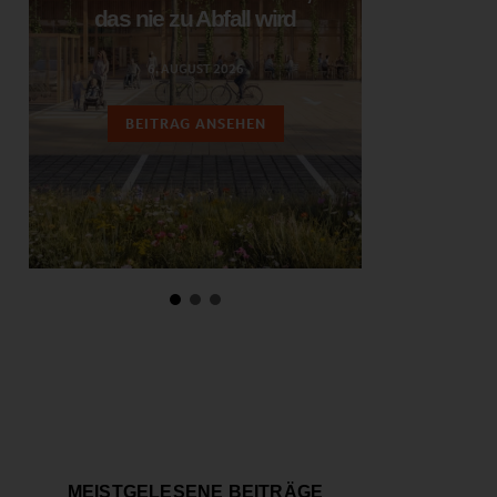
das nie zu Abfall wird
ent
6. AUGUST 2026
3.
BEITRAG ANSEHEN
BEIT
MEISTGELESENE BEITRÄGE