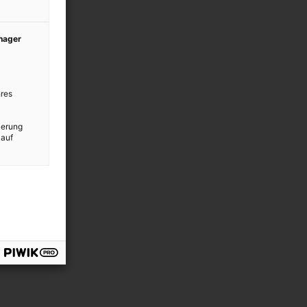
anager
res
ierung
 auf