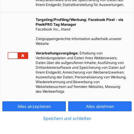
Ihrem Endgerät; Statistikerstellung für Auswertungen.
Targeting/Profiling/Werbung: Facebook Pixel - via
PiwikPRO Tag Manager
Facebook Inc., Irland
Zielgruppengerechte Information außerhalb unserer
Website
Verarbeitungsvorgänge:
Erhebung von
Verbindungsdaten und Daten ihres Webbrowsers;
Daten über die aufgerufenen Inhalte; Ausführung von
Drittanbietersoftware und Speicherung von Daten auf
ihrem Endgerät; Anreicherung von Werbenetzwerken;
Auswertung der Daten; Personalisierung von Werbung;
Wiedererkennung und Bewerbung von
Websitebesuchern auf fremden Websites, Messung
des Werbeerfolgs
GARTEN
Artenvielfalt & Biodiversität im urbanen Raum
Alles akzeptieren
Alles ablehnen
25. OKTOBER 2023
VON
VERENA WAGNER
Speichern und schließen
Artenvielfalt & Biodiversität im Garten bekommst du am besten