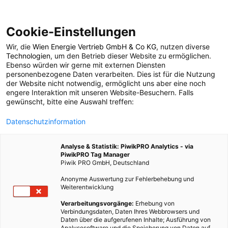
Cookie-Einstellungen
Wir, die
Wien Energie Vertrieb GmbH & Co KG
, nutzen diverse
POSTS BY TAG
Technologien
, um den Betrieb dieser Website zu ermöglichen.
Ebenso würden wir gerne mit externen Diensten
urban gardening
personenbezogene Daten verarbeiten. Dies ist für die Nutzung
der Website nicht notwendig, ermöglicht uns aber eine noch
engere Interaktion mit unseren Website-Besuchern. Falls
gewünscht, bitte eine Auswahl treffen:
74 BEITRÄGE
Datenschutzinformation
Analyse & Statistik: PiwikPRO Analytics - via
PiwikPRO Tag Manager
Piwik PRO GmbH, Deutschland
Anonyme Auswertung zur Fehlerbehebung und
Weiterentwicklung
Verarbeitungsvorgänge:
Erhebung von
Verbindungsdaten, Daten Ihres Webbrowsers und
Daten über die aufgerufenen Inhalte; Ausführung von
Analysesoftware und die Speicherung von Daten auf