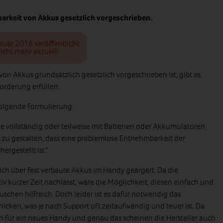
barkeit von Akkus gesetzlich vorgeschrieben.
ruar 2016 veröffentlicht
icht mehr aktuell!
n Akkus grundsätzlich gesetzlich vorgeschrieben ist, gibt es
orderung erfüllen.
 folgende Formulierung:
ie vollständig oder teilweise mit Batterien oder Akkumulatoren
 zu gestalten, dass eine problemlose Entnehmbarkeit der
rgestellt ist.“
ich über fest verbaute Akkus im Handy geärgert. Da die
iv kurzer Zeit nachlässt, wäre die Möglichkeit, diesen einfach und
chen hilfreich. Doch leider ist es dafür notwendig das
hicken, was je nach Support oft zeitaufwändig und teuer ist. Da
ich für ein neues Handy und genau das scheinen die Hersteller auch