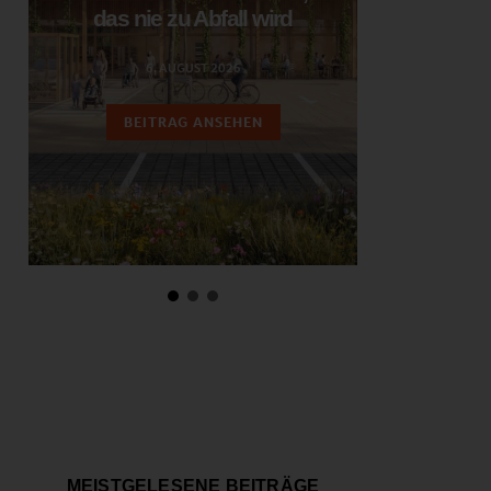
das nie zu Abfall wird
ent
6. AUGUST 2026
3.
BEITRAG ANSEHEN
BEIT
MEISTGELESENE BEITRÄGE