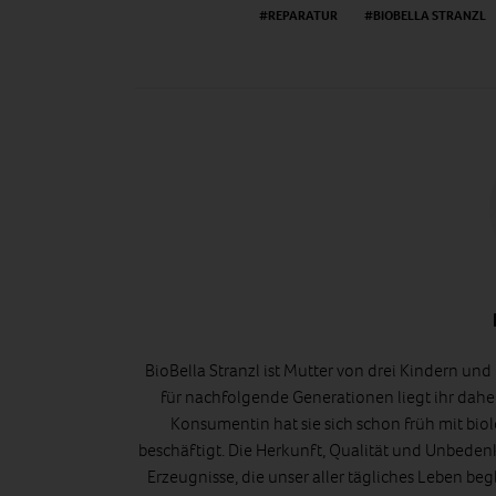
REPARATUR
BIOBELLA STRANZL
BioBella Stranzl ist Mutter von drei Kindern un
für nachfolgende Generationen liegt ihr dah
Konsumentin hat sie sich schon früh mit bi
beschäftigt. Die Herkunft, Qualität und Unbeden
Erzeugnisse, die unser aller tägliches Leben begle