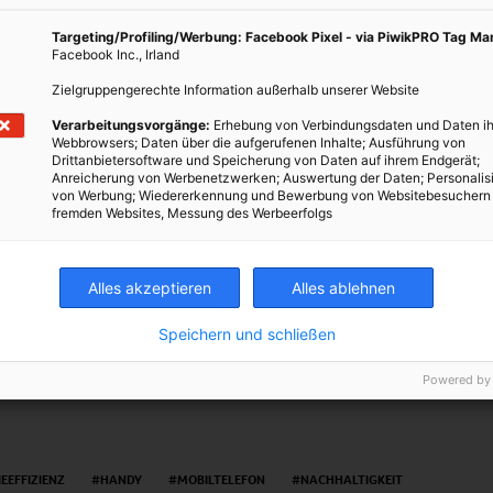
kku frühzeitig den Geist aufgibt. Geplante Obsoleszenz nennt man
Targeting/Profiling/Werbung: Facebook Pixel - via PiwikPRO Tag M
Facebook Inc., Irland
umenten nämlich den bewussten Einbau von Schwachstellen in
zu verkürzen. Die Wirtschaft muss ja wachsen…
Zielgruppengerechte Information außerhalb unserer Website
Verarbeitungsvorgänge:
Erhebung von Verbindungsdaten und Daten ih
nzl
Webbrowsers; Daten über die aufgerufenen Inhalte; Ausführung von
Drittanbietersoftware und Speicherung von Daten auf ihrem Endgerät;
Anreicherung von Werbenetzwerken; Auswertung der Daten; Personalis
von Werbung; Wiedererkennung und Bewerbung von Websitebesuchern
fremden Websites, Messung des Werbeerfolgs
Alles akzeptieren
Alles ablehnen
TWEET
Speichern und schließen
Powered by
EEFFIZIENZ
HANDY
MOBILTELEFON
NACHHALTIGKEIT