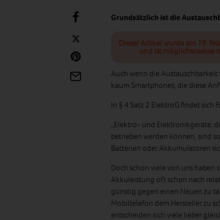
Grundsätzlich ist die Austausch
Dieser Artikel wurde am 19. Feb
und ist möglicherweise n
Auch wenn die Austauschbarkeit vo
kaum Smartphones, die diese Anf
In § 4 Satz 2 ElektroG findet sich
„Elektro- und Elektronikgeräte, d
betrieben werden können, sind so
Batterien oder Akkumulatoren siche
Doch schon viele von uns haben s
Akkuleistung oft schon nach relat
günstig gegen einen Neuen zu taus
Mobiltelefon dem Hersteller zu sc
entscheiden sich viele lieber gle