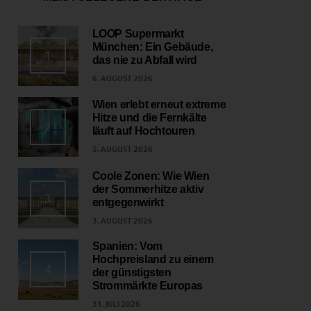
LOOP Supermarkt
München: Ein Gebäude,
1
das nie zu Abfall wird
6. AUGUST 2026
Wien erlebt erneut extreme
Hitze und die Fernkälte
2
läuft auf Hochtouren
5. AUGUST 2026
Coole Zonen: Wie Wien
der Sommerhitze aktiv
3
entgegenwirkt
3. AUGUST 2026
Spanien: Vom
Hochpreisland zu einem
4
der günstigsten
Strommärkte Europas
31. JULI 2026