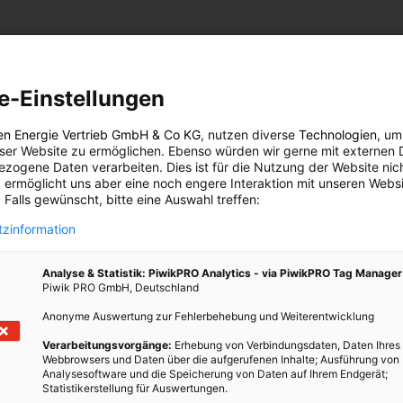
s nicht vorgeschrieben
e-Einstellungen
d eindeutigen Gesetzestext gibt, ist es für Mobiltelefone nicht
ch gelacht, wenn die Hersteller und Gesetzgeber da nicht wieder
en Energie Vertrieb GmbH & Co KG
, nutzen diverse
Technologien
, um
eser Website zu ermöglichen. Ebenso würden wir gerne mit externen 
zogene Daten verarbeiten. Dies ist für die Nutzung der Website nic
olgende Ausnahmeregelung festgelegt:
 ermöglicht uns aber eine noch engere Interaktion mit unseren Websi
 Falls gewünscht, bitte eine Auswahl treffen:
von Batterien oder Akkumulatoren ist nicht zu gewährleisten,
zinformation
ten eine ununterbrochene Stromversorgung notwendig macht.“
lso den Herstellern von Handys und Laptops zugute.
Analyse & Statistik: PiwikPRO Analytics - via PiwikPRO Tag Manager
r nicht problemlos gewährleistet werden.
Piwik PRO GmbH, Deutschland
Anonyme Auswertung zur Fehlerbehebung und Weiterentwicklung
Verarbeitungsvorgänge:
Erhebung von Verbindungsdaten, Daten Ihres
Webbrowsers und Daten über die aufgerufenen Inhalte; Ausführung von
ein Mobiltelefon einige Jahre zu nutzen, so ist heutzutage ein
Analysesoftware und die Speicherung von Daten auf Ihrem Endgerät;
Statistikerstellung für Auswertungen.
hre ist, ein Dinosaurier.