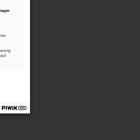
anager
res
ierung
 auf