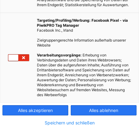
Ihrem Endgerät; Statistikerstellung für Auswertungen.
Targeting/Profiling/Werbung: Facebook Pixel - via
PiwikPRO Tag Manager
Facebook Inc., Irland
Zielgruppengerechte Information außerhalb unserer
Website
Verarbeitungsvorgänge:
Erhebung von
Verbindungsdaten und Daten ihres Webbrowsers;
Daten über die aufgerufenen Inhalte; Ausführung von
Bei diesen Giftpflanzen ist Vorsicht geboten.
Drittanbietersoftware und Speicherung von Daten auf
ihrem Endgerät; Anreicherung von Werbenetzwerken;
Auswertung der Daten; Personalisierung von Werbung;
Dieser Artikel wurde am 19. Februar 2016 veröffentlicht
Wiedererkennung und Bewerbung von
und ist möglicherweise nicht mehr aktuell!
Websitebesuchern auf fremden Websites, Messung
des Werbeerfolgs
Viele Pflanzen in der Wohnung, auf Terrasse und Balkon und im
Alles akzeptieren
Alles ablehnen
Garten sind für Haustiere wie Hund, Katze und Kaninchen
giftig. Gerade blühende Pflanzen duften für Haustiere oft
Speichern und schließen
verlockend. Deshalb kann es vorkommen, dass sie an den
Blüten oder Stängeln knabbern. Das allerdings ist nicht immer