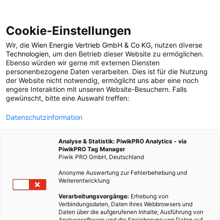
Cookie-Einstellungen
Wir, die
Wien Energie Vertrieb GmbH & Co KG
, nutzen diverse
GARTEN
Technologien
, um den Betrieb dieser Website zu ermöglichen.
Ebenso würden wir gerne mit externen Diensten
Topliste: Die 7
personenbezogene Daten verarbeiten. Dies ist für die Nutzung
der Website nicht notwendig, ermöglicht uns aber eine noch
engere Interaktion mit unseren Website-Besuchern. Falls
giftigsten Pflanzen für
gewünscht, bitte eine Auswahl treffen:
Datenschutzinformation
Haustiere
Analyse & Statistik: PiwikPRO Analytics - via
PiwikPRO Tag Manager
19. FEBRUAR 2016
2 MINUTEN LESEZEIT
Piwik PRO GmbH, Deutschland
Anonyme Auswertung zur Fehlerbehebung und
Weiterentwicklung
Verarbeitungsvorgänge:
Erhebung von
Verbindungsdaten, Daten Ihres Webbrowsers und
Daten über die aufgerufenen Inhalte; Ausführung von
Analysesoftware und die Speicherung von Daten auf