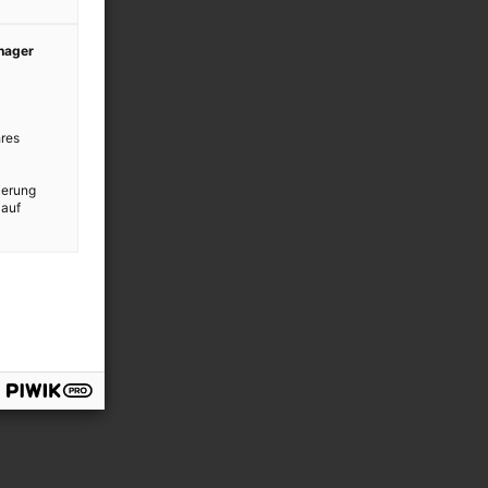
anager
res
ierung
 auf