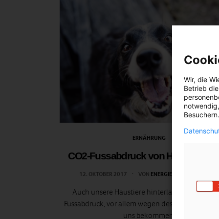
Cooki
Wir, die
Wi
Betrieb di
personenbe
notwendig,
Besuchern.
Datenschut
ERNÄHRUNG
CO2-Fussabdruck von Hund und K
12. OKTOBER 2017
VON
ENERGIELEBEN REDAKTION
Auch unsere Haustiere hinterlassen einen CO
Fussabdruck, vor allem wegen des Futters, das si
uns bekommen.