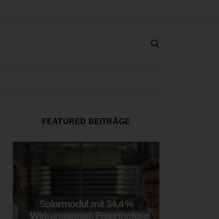
FEATURED BEITRÄGE
Solarmodul mit 34,4 %
LOOP
Wirkungsgrad: Fraunhofer
München