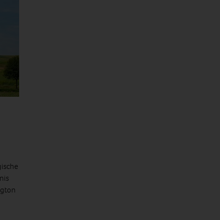
gische
nis
ngton