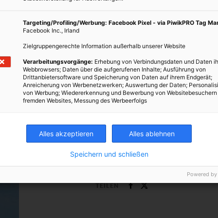
Targeting/Profiling/Werbung: Facebook Pixel - via PiwikPRO Tag M
Facebook Inc., Irland
Zielgruppengerechte Information außerhalb unserer Website
Verarbeitungsvorgänge:
Erhebung von Verbindungsdaten und Daten ih
GARTEN
Webbrowsers; Daten über die aufgerufenen Inhalte; Ausführung von
Drittanbietersoftware und Speicherung von Daten auf ihrem Endgerät;
Topliste: Die 7 giftigsten Pflanzen für
Anreicherung von Werbenetzwerken; Auswertung der Daten; Personalis
von Werbung; Wiedererkennung und Bewerbung von Websitebesuchern
Haustiere
fremden Websites, Messung des Werbeerfolgs
19. FEBRUAR 2016
VON
ENERGIELEBEN REDAKTION
Bei diesen Giftpflanzen ist Vorsicht geboten.
Alles akzeptieren
Alles ablehnen
Speichern und schließen
BEITRAG ANSEHEN
Powered by
TEILEN