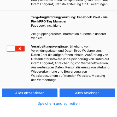
Ihrem Endgerät; Statistikerstellung für Auswertungen.
Targeting/Profiling/Werbung: Facebook Pixel - via
PiwikPRO Tag Manager
Facebook Inc., Irland
Zielgruppengerechte Information außerhalb unserer
Website
Dieser Artikel wurde am 29. Oktober 2009 veröffentlicht und
Verarbeitungsvorgänge:
Erhebung von
Verbindungsdaten und Daten ihres Webbrowsers;
ist möglicherweise nicht mehr aktuell! Je größer die Pfote,
Daten über die aufgerufenen Inhalte; Ausführung von
desto größer auch der ökologische Fußabdruck eines
Drittanbietersoftware und Speicherung von Daten auf
ihrem Endgerät; Anreicherung von Werbenetzwerken;
Haustieres. Zu diesem Ergebnis kommt…
Auswertung der Daten; Personalisierung von Werbung;
Wiedererkennung und Bewerbung von
Websitebesuchern auf fremden Websites, Messung
Dieser Artikel wurde am 29. Oktober 2009 veröffentlicht
des Werbeerfolgs
und ist möglicherweise nicht mehr aktuell!
Alles akzeptieren
Alles ablehnen
Je größer die Pfote, desto größer auch der ökologische
Fußabdruck eines Haustieres.
Zu diesem Ergebnis kommt eine
Speichern und schließen
neue Studie der University of Wellington in Neuseeland.