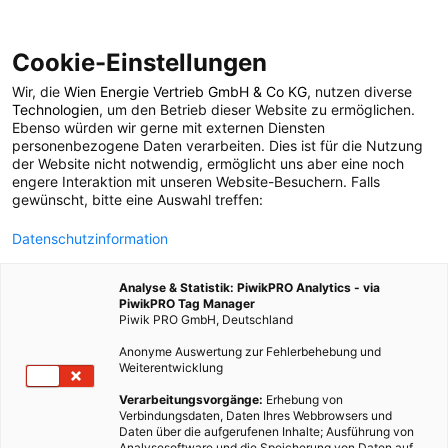
Cookie-Einstellungen
Wir, die
Wien Energie Vertrieb GmbH & Co KG
, nutzen diverse
ENERGIEPOLITIK
Technologien
, um den Betrieb dieser Website zu ermöglichen.
Ebenso würden wir gerne mit externen Diensten
Ökologischer
personenbezogene Daten verarbeiten. Dies ist für die Nutzung
der Website nicht notwendig, ermöglicht uns aber eine noch
engere Interaktion mit unseren Website-Besuchern. Falls
Pfotenabdruck
gewünscht, bitte eine Auswahl treffen:
Datenschutzinformation
29. OKTOBER 2009
1 MINUTE LESEZEIT
Analyse & Statistik: PiwikPRO Analytics - via
PiwikPRO Tag Manager
Piwik PRO GmbH, Deutschland
Anonyme Auswertung zur Fehlerbehebung und
Weiterentwicklung
Verarbeitungsvorgänge:
Erhebung von
Verbindungsdaten, Daten Ihres Webbrowsers und
Daten über die aufgerufenen Inhalte; Ausführung von
Analysesoftware und die Speicherung von Daten auf