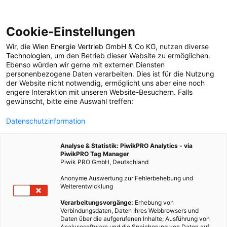
Cookie-Einstellungen
Wir, die
Wien Energie Vertrieb GmbH & Co KG
, nutzen diverse
TECH
Technologien
, um den Betrieb dieser Website zu ermöglichen.
Ebenso würden wir gerne mit externen Diensten
Mehr
personenbezogene Daten verarbeiten. Dies ist für die Nutzung
der Website nicht notwendig, ermöglicht uns aber eine noch
engere Interaktion mit unseren Website-Besuchern. Falls
Energieverbrauch,
gewünscht, bitte eine Auswahl treffen:
Datenschutzinformation
aber auch mehr
Analyse & Statistik: PiwikPRO Analytics - via
Effizienz
PiwikPRO Tag Manager
Piwik PRO GmbH, Deutschland
Anonyme Auswertung zur Fehlerbehebung und
28. OKTOBER 2009
3 MINUTEN LESEZEIT
Weiterentwicklung
Verarbeitungsvorgänge:
Erhebung von
Verbindungsdaten, Daten Ihres Webbrowsers und
Daten über die aufgerufenen Inhalte; Ausführung von
Analysesoftware und die Speicherung von Daten auf