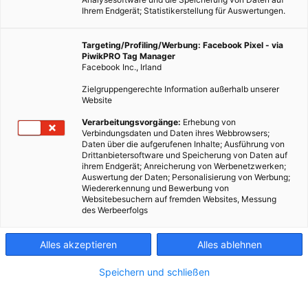
Ihrem Endgerät; Statistikerstellung für Auswertungen.
Targeting/Profiling/Werbung: Facebook Pixel - via
PiwikPRO Tag Manager
Facebook Inc., Irland
Zielgruppengerechte Information außerhalb unserer
Website
Verarbeitungsvorgänge:
Erhebung von
Verbindungsdaten und Daten ihres Webbrowsers;
Daten über die aufgerufenen Inhalte; Ausführung von
Drittanbietersoftware und Speicherung von Daten auf
ihrem Endgerät; Anreicherung von Werbenetzwerken;
Auswertung der Daten; Personalisierung von Werbung;
Dieser Artikel wurde am 28. Oktober 2009 veröffentlicht und
Wiedererkennung und Bewerbung von
Websitebesuchern auf fremden Websites, Messung
ist möglicherweise nicht mehr aktuell! Wie energieeffizient
des Werbeerfolgs
ist Österreich? Das wollte energieleben von Heidelinde
Adensam, der Koordinatorin der energieefizienz
Alles akzeptieren
Alles ablehnen
monitoringstelle…
Speichern und schließen
Dieser Artikel wurde am 28. Oktober 2009 veröffentlicht
und ist möglicherweise nicht mehr aktuell!