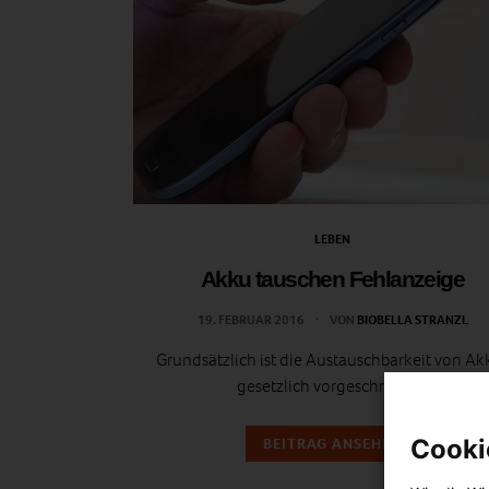
LEBEN
Akku tauschen Fehlanzeige
19. FEBRUAR 2016
VON
BIOBELLA STRANZL
Grundsätzlich ist die Austauschbarkeit von Ak
gesetzlich vorgeschrieben.
BEITRAG ANSEHEN
Cooki