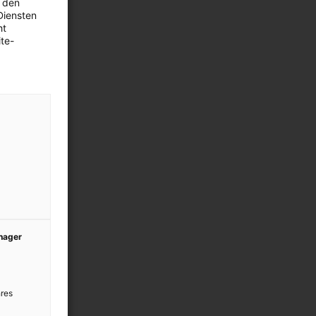
 den
Diensten
ht
te-
anager
res