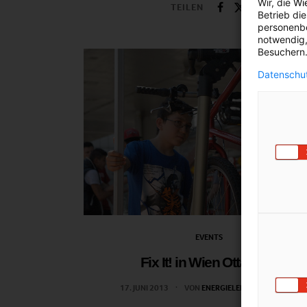
Wir, die
Wi
TEILEN
Betrieb di
personenbe
notwendig,
Besuchern.
Datenschut
EVENTS
Fix It! in Wien Ottakring
17. JUNI 2013
VON
ENERGIELEBEN REDAKTION