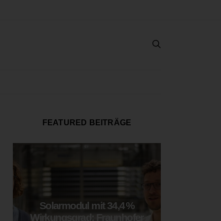
FEATURED BEITRÄGE
Solarmodul mit 34,4 %
LOOP
Wirkungsgrad: Fraunhofer
München