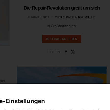
Die Repair-Revolution greift um sich
8. AUGUST 2017
VON
ENERGIELEBEN REDAKTION
In Großbritannien.
BEITRAG ANSEHEN
TEILEN
kus
e-Einstellungen