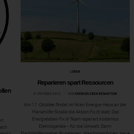
LEBEN
Reparieren spart Ressourcen
llen
8. OKTOBER 2012
VON
ENERGIELEBEN REDAKTION
Am 11. Oktober findet im Wien Energie-Haus an der
Mariahilfer Straße die Aktion Fix It! statt. Das
Energieleben Fix It! Team repariert kostenlos
nn
Elektrogeräte – für die Umwelt. Denn
nach
Flachbildfernseher, Bügeleisen, Waschmaschinen: neue