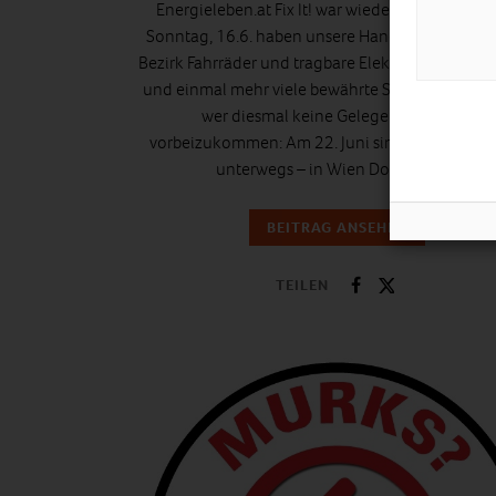
Energieleben.at Fix It! war wieder in Ottakring
Sonntag, 16.6. haben unsere Handwerksprofis i
Bezirk Fahrräder und tragbare Elektrogeräte repar
und einmal mehr viele bewährte Stücke gerettet
wer diesmal keine Gelegenheit hatte,
vorbeizukommen: Am 22. Juni sind wir noch ei
unterwegs – in Wien Donaustadt.
BEITRAG ANSEHEN
TEILEN