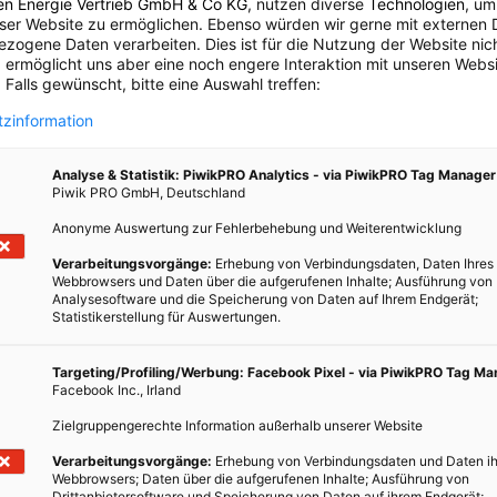
en Energie Vertrieb GmbH & Co KG
, nutzen diverse
Technologien
, um
eser Website zu ermöglichen. Ebenso würden wir gerne mit externen 
zogene Daten verarbeiten. Dies ist für die Nutzung der Website nic
 ermöglicht uns aber eine noch engere Interaktion mit unseren Websi
 Falls gewünscht, bitte eine Auswahl treffen:
zinformation
Analyse & Statistik: PiwikPRO Analytics - via PiwikPRO Tag Manager
Piwik PRO GmbH, Deutschland
Anonyme Auswertung zur Fehlerbehebung und Weiterentwicklung
Verarbeitungsvorgänge:
Erhebung von Verbindungsdaten, Daten Ihres
Webbrowsers und Daten über die aufgerufenen Inhalte; Ausführung von
Analysesoftware und die Speicherung von Daten auf Ihrem Endgerät;
Statistikerstellung für Auswertungen.
Targeting/Profiling/Werbung: Facebook Pixel - via PiwikPRO Tag M
LEBEN
Facebook Inc., Irland
In Frankreich wird Obsoleszenz Betrug
Zielgruppengerechte Information außerhalb unserer Website
4. DEZEMBER 2014
VON
ENERGIELEBEN REDAKTION
Verarbeitungsvorgänge:
Erhebung von Verbindungsdaten und Daten ih
Webbrowsers; Daten über die aufgerufenen Inhalte; Ausführung von
Drittanbietersoftware und Speicherung von Daten auf ihrem Endgerät;