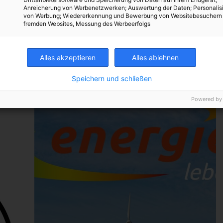
Werden in Elektrogeräte absichtlich Fehler eingebaut?
: Am
Anreicherung von Werbenetzwerken; Auswertung der Daten; Personalis
m 16.
von Werbung; Wiedererkennung und Bewerbung von Websitebesuchern
fremden Websites, Messung des Werbeerfolgs
iert –
BEITRAG ANSEHEN
. Und
TEILEN
Alles akzeptieren
Alles ablehnen
nmal
Speichern und schließen
Powered by