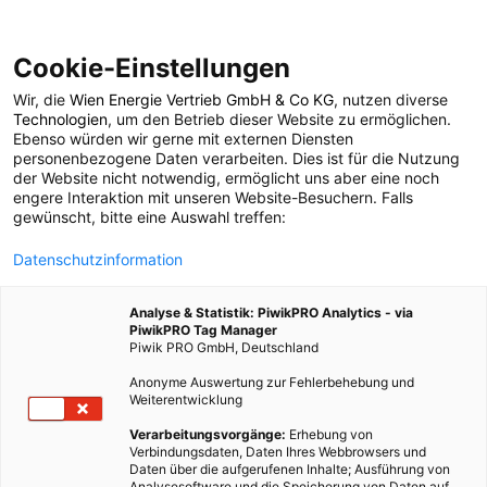
Cookie-Einstellungen
Wir, die
Wien Energie Vertrieb GmbH & Co KG
, nutzen diverse
LEBEN
Technologien
, um den Betrieb dieser Website zu ermöglichen.
Ebenso würden wir gerne mit externen Diensten
Atlas der
personenbezogene Daten verarbeiten. Dies ist für die Nutzung
der Website nicht notwendig, ermöglicht uns aber eine noch
engere Interaktion mit unseren Website-Besuchern. Falls
Umweltverbrechen
gewünscht, bitte eine Auswahl treffen:
Datenschutzinformation
26. MÄRZ 2014
4 MINUTEN LESEZEIT
Analyse & Statistik: PiwikPRO Analytics - via
PiwikPRO Tag Manager
Piwik PRO GmbH, Deutschland
Anonyme Auswertung zur Fehlerbehebung und
Weiterentwicklung
Verarbeitungsvorgänge:
Erhebung von
Verbindungsdaten, Daten Ihres Webbrowsers und
Daten über die aufgerufenen Inhalte; Ausführung von
Analysesoftware und die Speicherung von Daten auf