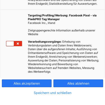
Ihrem Endgerät; Statistikerstellung für Auswertungen.
Dieser Artikel wurde am 26. März 2014 veröffentlicht und ist
Targeting/Profiling/Werbung: Facebook Pixel - via
PiwikPRO Tag Manager
möglicherweise nicht mehr aktuell! Eine von der EU-
Facebook Inc., Irland
Kommission ins Leben gerufene – und bis 2015 finanzierte –
Zielgruppengerechte Information außerhalb unserer
Studie von Wissenschaftlern,…
Website
Verarbeitungsvorgänge:
Erhebung von
Dieser Artikel wurde am 26. März 2014 veröffentlicht
Verbindungsdaten und Daten ihres Webbrowsers;
und ist möglicherweise nicht mehr aktuell!
Daten über die aufgerufenen Inhalte; Ausführung von
Drittanbietersoftware und Speicherung von Daten auf
ihrem Endgerät; Anreicherung von Werbenetzwerken;
Eine von der EU-Kommission ins Leben gerufene – und bis
Auswertung der Daten; Personalisierung von Werbung;
Wiedererkennung und Bewerbung von
2015 finanzierte – Studie von Wissenschaftlern, NGO´s (Nicht-
Websitebesuchern auf fremden Websites, Messung
Regierungs-Organisationen) und Aktivisten, mit dem Namen
des Werbeerfolgs
„EJOLT“ (Environmental Justice Organisations, Liabilities and
Trade) untersucht und katalogisiert weltweit Verbrechen an der
Alles akzeptieren
Alles ablehnen
Umwelt. Sie erarbeitet Vorschläge, wie diese umgehend
Speichern und schließen
beendet und die bisher angerichteten Schäden beseitigt
werden können. Bisher sind in dem – im Netz interaktiven –