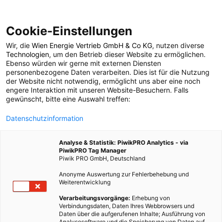
Cookie-Einstellungen
Wir, die
Wien Energie Vertrieb GmbH & Co KG
, nutzen diverse
ENERGIEPOLITIK
Technologien
, um den Betrieb dieser Website zu ermöglichen.
Ebenso würden wir gerne mit externen Diensten
Beim Kühlen kühlen
personenbezogene Daten verarbeiten. Dies ist für die Nutzung
der Website nicht notwendig, ermöglicht uns aber eine noch
engere Interaktion mit unseren Website-Besuchern. Falls
Kopf bewahren
gewünscht, bitte eine Auswahl treffen:
Datenschutzinformation
2. JULI 2010
1 MINUTE LESEZEIT
Analyse & Statistik: PiwikPRO Analytics - via
PiwikPRO Tag Manager
Piwik PRO GmbH, Deutschland
Anonyme Auswertung zur Fehlerbehebung und
Weiterentwicklung
Verarbeitungsvorgänge:
Erhebung von
Verbindungsdaten, Daten Ihres Webbrowsers und
Daten über die aufgerufenen Inhalte; Ausführung von
Analysesoftware und die Speicherung von Daten auf