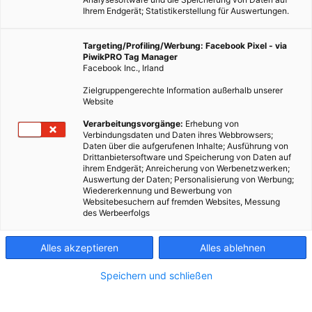
Ihrem Endgerät; Statistikerstellung für Auswertungen.
Targeting/Profiling/Werbung: Facebook Pixel - via
PiwikPRO Tag Manager
Facebook Inc., Irland
Zielgruppengerechte Information außerhalb unserer
Website
Dieser Artikel wurde am 2. Juli 2010 veröffentlicht und ist
Verarbeitungsvorgänge:
Erhebung von
Verbindungsdaten und Daten ihres Webbrowsers;
möglicherweise nicht mehr aktuell!Die Temperaturen
Daten über die aufgerufenen Inhalte; Ausführung von
steigen. Mit Ihnen steigt das Bedürfnis nach Abkühlung.
Drittanbietersoftware und Speicherung von Daten auf
ihrem Endgerät; Anreicherung von Werbenetzwerken;
Vielen kommt jetzt die Anschaffung eines
Auswertung der Daten; Personalisierung von Werbung;
Raumkühlgerätes…
Wiedererkennung und Bewerbung von
Websitebesuchern auf fremden Websites, Messung
des Werbeerfolgs
Dieser Artikel wurde am 2. Juli 2010 veröffentlicht
und ist möglicherweise nicht mehr aktuell!
Alles akzeptieren
Alles ablehnen
Die Temperaturen steigen. Mit Ihnen steigt das Bedürfnis nach
Speichern und schließen
Abkühlung. Vielen kommt jetzt die Anschaffung eines
Raumkühlgerätes in den Sinn. Dass diese aber nur