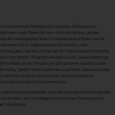
 ein harmonisches Verhältnis gibt, zwischen Ökologie und
echt sein muss. Dieses Ziel kann nicht einmal eine „soziale
 diese den ökologischen Bereich komplett ausklammert, wie die
 bewiesen hat. Ein kapitalistisches Wirtschafts- oder
hhaltig sein, weil es zum Ziel hat, der Volkswirtschaft möglichst
alls in den letzten 150 Jahren bewiesen wurde. Dieses System hat
parable Schäden an der Umwelt und dem globalen sozialen System
chhaltig“ gestört. Dieses System so zu justieren, dass es zu einem
 In dem Rat der Gelehrten sind allein die Gegensätze der
meinsames Konzept nicht entstehen kann.
n zuerst einmal eingestehen, dass ihre jeweilige Fachrichtung oder
e sie vertreten, sich grundlegend ändern muss. Diese kognitive
en“ überfordert.