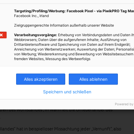
ren von Kriegen gehört, um kostenlosen Zugang zu
Targeting/Profiling/Werbung: Facebook Pixel - via PiwikPRO Tag M
 letztlich aktuell die Begrenzung der Erderwärmung.
Facebook Inc., Irland
Zielgruppengerechte Information außerhalb unserer Website
Verarbeitungsvorgänge:
Erhebung von Verbindungsdaten und Daten ih
er „Wirtschaft“ macht eine nachhaltige Entwicklung unmöglich
Webbrowsers; Daten über die aufgerufenen Inhalte; Ausführung von
Drittanbietersoftware und Speicherung von Daten auf ihrem Endgerät;
Anreicherung von Werbenetzwerken; Auswertung der Daten; Personalis
von Werbung; Wiedererkennung und Bewerbung von Websitebesuchern
fremden Websites, Messung des Werbeerfolgs
m kann nicht wachsen, wenn es die Nachhaltigkeitskriterien
Alles akzeptieren
Alles ablehnen
 Konzept kann nicht ökologisch und sozial gerecht
er weitergehenden Ausbeutung aller Ressourcen, welche in
Speichern und schließen
 „nachhaltige“ Erfolg dieses Systems sind alle Kriege, die seit
rt werden, alle Flüchtlingsströme, die sich seitdem nunmehr immer
Powered by
tren des Wohlstandes“, in Wahrheit die Urheberländer des
.
landes“ hat in beispielloser Missachtung jeder „Vernunft“, also