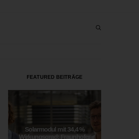
FEATURED BEITRÄGE
Solarmodul mit 34,4 %
LOOP
Wirkungsgrad: Fraunhofer
München