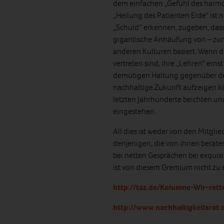
dem einfachen „Gefühl des harmo
„Heilung des Patienten Erde“ ist 
„Schuld“ erkennen, zugeben, dass i
gigantische Anhäufung von – zumei
anderen Kulturen basiert. Wenn di
vertreten sind, ihre „Lehren“ ern
demütigen Haltung gegenüber der
nachhaltige Zukunft aufzeigen kön
letzten Jahrhunderte beichten un
eingestehen.
All dies ist weder von den Mitglie
denjenigen, die von ihnen berate
bei netten Gesprächen bei exquis
ist von diesem Gremium nicht zu 
http://taz.de/Kolumne-Wir-ret
http://www.nachhaltigkeitsrat.