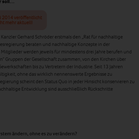
r soll…
i 2014 veröffentlicht
ht mehr aktuell!
 Kanzler Gerhard Schröder erstmals den „Rat für nachhaltige
ndesregierung beraten und nachhaltige Konzepte in der
itglieder werden jeweils für mindestens drei Jahre berufen und
hen“ Gruppen der Gesellschaft zusammen, von den Kirchen über
erkschaften bis zu Vertretern der Industrie. Seit 13 Jahren
tigkeit, ohne das wirklich nennenswerte Ergebnisse zu
egierung scheint den Status Quo in jeder Hinsicht konservieren zu
 nachhaltige Entwicklung sind ausschließlich Rückschritte
System ändern, ohne es zu verändern?