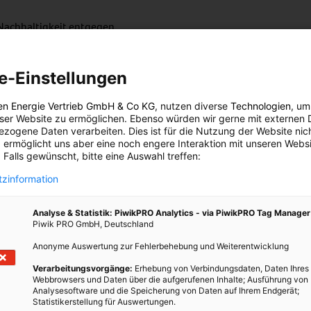
Nachhaltigkeit entgegen
e-Einstellungen
en Energie Vertrieb GmbH & Co KG
, nutzen diverse
Technologien
, um
et Wachstum der Industrie. Die Industrielandschaft wird jedoch
eser Website zu ermöglichen. Ebenso würden wir gerne mit externen 
etig wachsen, aber ihre Wertschöpfung der Gemeinschaft
zogene Daten verarbeiten. Dies ist für die Nutzung der Website nic
Konzerne haben über 2 Billionen Dollar außerhalb der USA
 ermöglicht uns aber eine noch engere Interaktion mit unseren Websi
 Falls gewünscht, bitte eine Auswahl treffen:
deren Konzerne übernehmen zu können, also „zu wachsen“. Das
 – die letztlich auch mit den US-Amerikanischen verwoben sind
zinformation
len Ausbeutung der Umwelt und Sklaverei an ihren
weise den Zulieferbetrieben. Die Faktoren „Umwelt“ und „soziale
Analyse & Statistik: PiwikPRO Analytics - via PiwikPRO Tag Manager
Piwik PRO GmbH, Deutschland
lkulationen der Ökonomen nicht vor. Das Naturkapital und das
t. Die Preise, die für die industriell erzeugten Waren verlangt
Anonyme Auswertung zur Fehlerbehebung und Weiterentwicklung
n eines Produktes nicht wieder, weil der allergrößte Teil dieser
Verarbeitungsvorgänge:
Erhebung von Verbindungsdaten, Daten Ihres
hnehin getragen werden. Das sind sowohl alle Kosten für die
Webbrowsers und Daten über die aufgerufenen Inhalte; Ausführung von
Analysesoftware und die Speicherung von Daten auf Ihrem Endgerät;
 weil Mensch und Tier darin leben müssen – als auch alle Kosten
Statistikerstellung für Auswertungen.
o alle „Sozialkosten“ und natürlich die Bereitstellung der