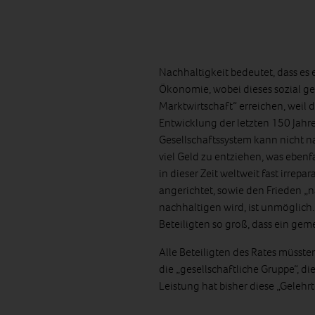
Nachhaltigkeit bedeutet, dass es
Ökonomie, wobei dieses sozial ger
Marktwirtschaft“ erreichen, weil
Entwicklung der letzten 150 Jahre
Gesellschaftssystem kann nicht nac
viel Geld zu entziehen, was ebenf
in dieser Zeit weltweit fast irre
angerichtet, sowie den Frieden „na
nachhaltigen wird, ist unmöglich.
Beteiligten so groß, dass ein ge
Alle Beteiligten des Rates müsste
die „gesellschaftliche Gruppe“, di
Leistung hat bisher diese „Gelehrt