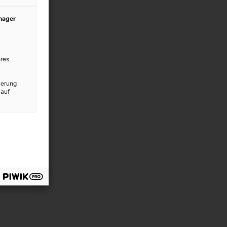
anager
res
ierung
 auf