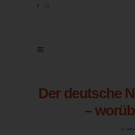
Der deutsche Na
– worüb
31. MAI