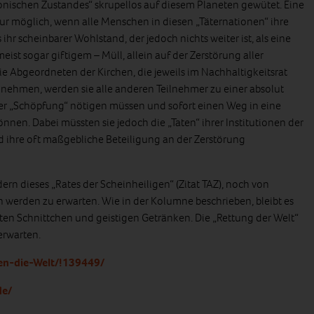
nischen Zustandes“ skrupellos auf diesem Planeten gewütet. Eine
nur möglich, wenn alle Menschen in diesen „Täternationen“ ihre
hr scheinbarer Wohlstand, der jedoch nichts weiter ist, als eine
st sogar giftigem – Müll, allein auf der Zerstörung aller
e Abgeordneten der Kirchen, die jeweils im Nachhaltigkeitsrat
st nehmen, werden sie alle anderen Teilnehmer zu einer absolut
 „Schöpfung“ nötigen müssen und sofort einen Weg in eine
nen. Dabei müssten sie jedoch die „Taten“ ihrer Institutionen der
d ihre oft maßgebliche Beteiligung an der Zerstörung
dern dieses „Rates der Scheinheiligen“ (Zitat TAZ), noch von
n werden zu erwarten. Wie in der Kolumne beschrieben, bleibt es
iten Schnittchen und geistigen Getränken. Die „Rettung der Welt“
erwarten.
ten-die-Welt/!139449/
de/