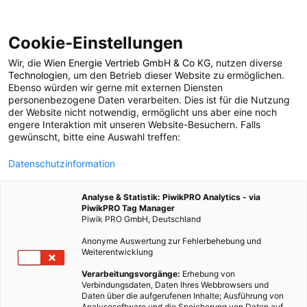
Cookie-Einstellungen
Wir, die
Wien Energie Vertrieb GmbH & Co KG
, nutzen diverse
POSTS BY TAG
Technologien
, um den Betrieb dieser Website zu ermöglichen.
Ebenso würden wir gerne mit externen Diensten
Globalisierung
personenbezogene Daten verarbeiten. Dies ist für die Nutzung
der Website nicht notwendig, ermöglicht uns aber eine noch
engere Interaktion mit unseren Website-Besuchern. Falls
gewünscht, bitte eine Auswahl treffen:
7 BEITRÄGE
Datenschutzinformation
Analyse & Statistik: PiwikPRO Analytics - via
PiwikPRO Tag Manager
Piwik PRO GmbH, Deutschland
Anonyme Auswertung zur Fehlerbehebung und
Weiterentwicklung
Verarbeitungsvorgänge:
Erhebung von
Verbindungsdaten, Daten Ihres Webbrowsers und
Daten über die aufgerufenen Inhalte; Ausführung von
Analysesoftware und die Speicherung von Daten auf