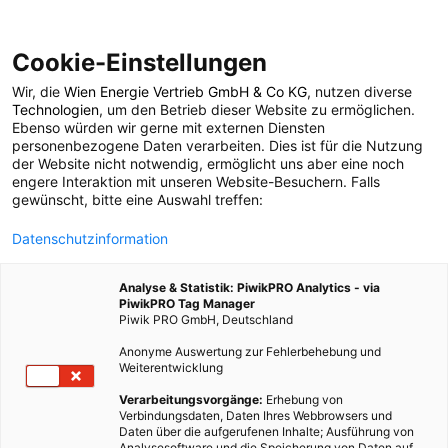
Cookie-Einstellungen
Wir, die
Wien Energie Vertrieb GmbH & Co KG
, nutzen diverse
LEBEN
Technologien
, um den Betrieb dieser Website zu ermöglichen.
Ebenso würden wir gerne mit externen Diensten
Die Top 7
personenbezogene Daten verarbeiten. Dies ist für die Nutzung
der Website nicht notwendig, ermöglicht uns aber eine noch
engere Interaktion mit unseren Website-Besuchern. Falls
vegetarischen
gewünscht, bitte eine Auswahl treffen:
Datenschutzinformation
Rezeptblogs
Analyse & Statistik: PiwikPRO Analytics - via
PiwikPRO Tag Manager
30. MAI 2014
1 MINUTE LESEZEIT
Piwik PRO GmbH, Deutschland
Anonyme Auswertung zur Fehlerbehebung und
Weiterentwicklung
Verarbeitungsvorgänge:
Erhebung von
Verbindungsdaten, Daten Ihres Webbrowsers und
Daten über die aufgerufenen Inhalte; Ausführung von
Analysesoftware und die Speicherung von Daten auf