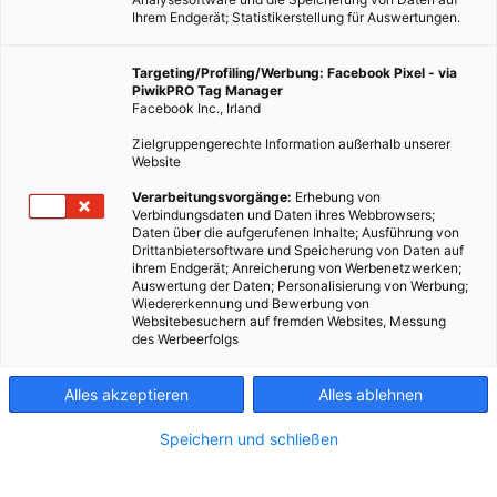
Ihrem Endgerät; Statistikerstellung für Auswertungen.
Targeting/Profiling/Werbung: Facebook Pixel - via
PiwikPRO Tag Manager
Facebook Inc., Irland
Zielgruppengerechte Information außerhalb unserer
Website
Immer das Gleiche zu kochen ist langweilig, wer neue Ideen
Verarbeitungsvorgänge:
Erhebung von
Verbindungsdaten und Daten ihres Webbrowsers;
sucht greift da gerne zum Kochbuch. Doch dieses muss erst
Daten über die aufgerufenen Inhalte; Ausführung von
gekauft werden und steht dann zuhause herum. Schneller
Drittanbietersoftware und Speicherung von Daten auf
ihrem Endgerät; Anreicherung von Werbenetzwerken;
und womöglich auch mit mehr Bildern versehen sind da
Auswertung der Daten; Personalisierung von Werbung;
Rezeptblogs im Internet. Hier finden sich auch Kochideen für
Wiedererkennung und Bewerbung von
Websitebesuchern auf fremden Websites, Messung
bestimmte Bereiche, so etwa Blogs, die sich auf vegetarische
des Werbeerfolgs
Rezepte spezialisiert haben. Wir haben für euch sieben
solcher Blogs herausgesucht.
Alles akzeptieren
Alles ablehnen
Dieser Artikel wurde am 30. Mai 2014 veröffentlicht
Speichern und schließen
und ist möglicherweise nicht mehr aktuell!