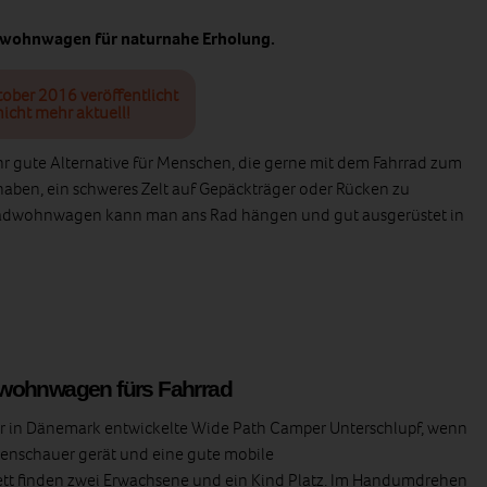
dwohnwagen für naturnahe Erholung.
tober 2016 veröffentlicht
icht mehr aktuell!
hr gute Alternative für Menschen, die gerne mit dem Fahrrad zum
haben, ein schweres Zelt auf Gepäckträger oder Rücken zu
rradwohnwagen kann man ans Rad hängen und gut ausgerüstet in
iwohnwagen fürs Fahrrad
er in Dänemark entwickelte Wide Path Camper Unterschlupf, wenn
genschauer gerät und eine gute mobile
tt finden zwei Erwachsene und ein Kind Platz. Im Handumdrehen