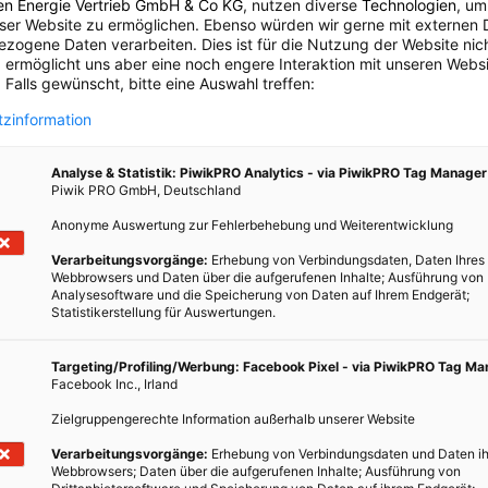
en Energie Vertrieb GmbH & Co KG
, nutzen diverse
Technologien
, um
eser Website zu ermöglichen. Ebenso würden wir gerne mit externen 
zogene Daten verarbeiten. Dies ist für die Nutzung der Website nic
 ermöglicht uns aber eine noch engere Interaktion mit unseren Websi
iles Wohnen zum Ausklappen
 Falls gewünscht, bitte eine Auswahl treffen:
zinformation
n ist der Wide Path Camper innerhalb von drei Minuten zum
Klappmechanismus aufgestellt. Der 45 Kilo schwere
Analyse & Statistik: PiwikPRO Analytics - via PiwikPRO Tag Manager
im Transportzustand betragen die Maße 99 x 130, im
Piwik PRO GmbH, Deutschland
cm. Unter dem Bett hat man 300 Liter Stauraum. Den
Anonyme Auswertung zur Fehlerbehebung und Weiterentwicklung
en einfachen Tisch zum Kochen und Essen erweitern.
Verarbeitungsvorgänge:
Erhebung von Verbindungsdaten, Daten Ihres
Webbrowsers und Daten über die aufgerufenen Inhalte; Ausführung von
Analysesoftware und die Speicherung von Daten auf Ihrem Endgerät;
Statistikerstellung für Auswertungen.
Targeting/Profiling/Werbung: Facebook Pixel - via PiwikPRO Tag M
Facebook Inc., Irland
Zielgruppengerechte Information außerhalb unserer Website
Verarbeitungsvorgänge:
Erhebung von Verbindungsdaten und Daten ih
Webbrowsers; Daten über die aufgerufenen Inhalte; Ausführung von