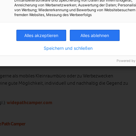
Drittanbietersoftware und Speicherung von Daten auf ihrem Endgerät;
Anreicherung von Werbenetzwerken; Auswertung der Daten; Personalis
von Werbung; Wiedererkennung und Bewerbung von Websitebesuchern
fremden Websites, Messung des Werbeerfolgs
Alles akzeptieren
Alles ablehnen
Speichern und schließen
Powered by
 gerne als mobiles Kleinraumbüro oder zu Werbezwecken
r eine gute Möglichkeit, individuell und nachhaltig die Gegend zu
l.):
widepathcamper.com
 Path Camper