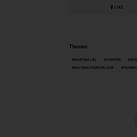
LIKE
Themen
MARTINA LIEL
CAMPEN
WO
NACHHALTIGER URLAUB
FAHRRA