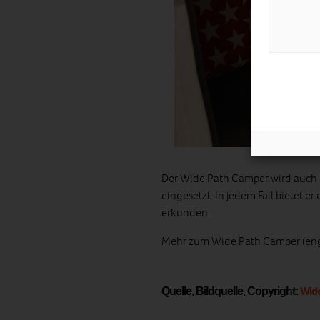
Der Wide Path Camper wird auch
eingesetzt. In jedem Fall bietet e
erkunden.
Mehr zum Wide Path Camper (eng
Wide
Quelle, Bildquelle, Copyright: