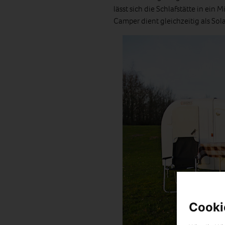
lässt sich die Schlafstätte in ei
Camper dient gleichzeitig als Sol
Cooki