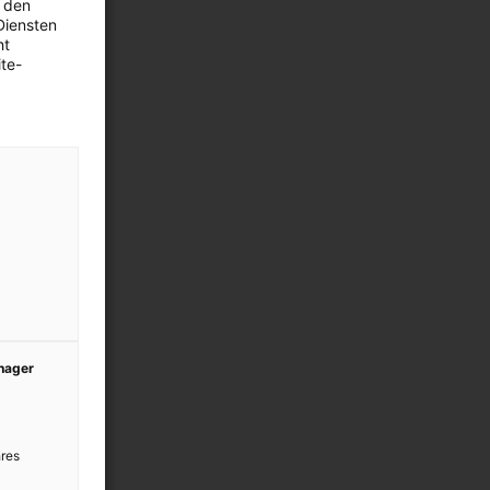
 den
Diensten
ht
te-
anager
res