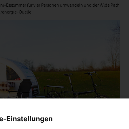
n Mini-Esszimmer für vier Personen umwandeln und der Wide Path
arenergie-Quelle.
e-Einstellungen