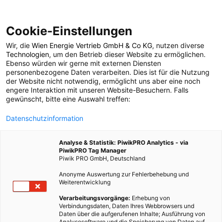
Cookie-Einstellungen
Wir, die
Wien Energie Vertrieb GmbH & Co KG
, nutzen diverse
POSTS BY TAG
Technologien
, um den Betrieb dieser Website zu ermöglichen.
Ebenso würden wir gerne mit externen Diensten
nachhaltiger Urlaub
personenbezogene Daten verarbeiten. Dies ist für die Nutzung
der Website nicht notwendig, ermöglicht uns aber eine noch
engere Interaktion mit unseren Website-Besuchern. Falls
gewünscht, bitte eine Auswahl treffen:
7 BEITRÄGE
Datenschutzinformation
Analyse & Statistik: PiwikPRO Analytics - via
PiwikPRO Tag Manager
Piwik PRO GmbH, Deutschland
Anonyme Auswertung zur Fehlerbehebung und
Weiterentwicklung
Verarbeitungsvorgänge:
Erhebung von
Verbindungsdaten, Daten Ihres Webbrowsers und
Daten über die aufgerufenen Inhalte; Ausführung von
Analysesoftware und die Speicherung von Daten auf