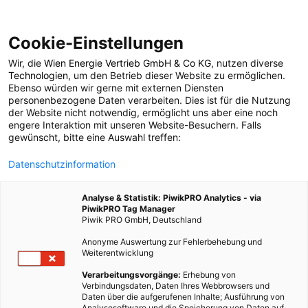
Cookie-Einstellungen
Wir, die
Wien Energie Vertrieb GmbH & Co KG
, nutzen diverse
GARTEN
Technologien
, um den Betrieb dieser Website zu ermöglichen.
Ebenso würden wir gerne mit externen Diensten
Deshalb solltest du
personenbezogene Daten verarbeiten. Dies ist für die Nutzung
der Website nicht notwendig, ermöglicht uns aber eine noch
engere Interaktion mit unseren Website-Besuchern. Falls
Blumen zu deinem
gewünscht, bitte eine Auswahl treffen:
Datenschutzinformation
Gemüse pflanzen
Analyse & Statistik: PiwikPRO Analytics - via
PiwikPRO Tag Manager
5. JULI 2018
2 MINUTEN LESEZEIT
Piwik PRO GmbH, Deutschland
Anonyme Auswertung zur Fehlerbehebung und
Weiterentwicklung
Verarbeitungsvorgänge:
Erhebung von
Verbindungsdaten, Daten Ihres Webbrowsers und
Daten über die aufgerufenen Inhalte; Ausführung von
Analysesoftware und die Speicherung von Daten auf