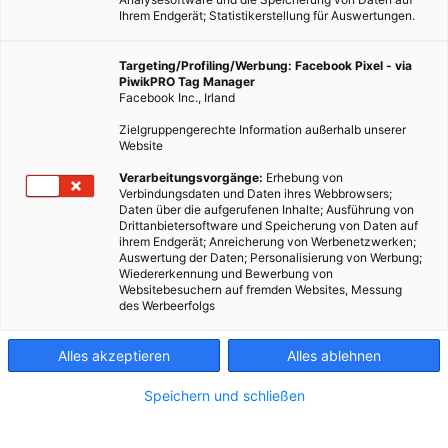
Ihrem Endgerät; Statistikerstellung für Auswertungen.
Targeting/Profiling/Werbung: Facebook Pixel - via
PiwikPRO Tag Manager
Facebook Inc., Irland
Zielgruppengerechte Information außerhalb unserer
Website
Verarbeitungsvorgänge:
Erhebung von
Verbindungsdaten und Daten ihres Webbrowsers;
Daten über die aufgerufenen Inhalte; Ausführung von
Gemüse und Blühpflanzen vertragen sich bestens – und
Drittanbietersoftware und Speicherung von Daten auf
ihrem Endgerät; Anreicherung von Werbenetzwerken;
halten sich gegenseitig gesund.
Auswertung der Daten; Personalisierung von Werbung;
Wiedererkennung und Bewerbung von
Websitebesuchern auf fremden Websites, Messung
Dieser Artikel wurde am 5. Juli 2018 veröffentlicht
des Werbeerfolgs
und ist möglicherweise nicht mehr aktuell!
Alles akzeptieren
Alles ablehnen
Blumen- und Gemüsebeete sind eine herrliche Sache. Wenn du
das Glück hast, über ausreichend Platz für eigene Beete zu
Speichern und schließen
verfügen, wirst du dich bis in den Herbst hinein am Ertrag und
an der Blütenpracht erfreuen. Doch warum getrennte Beete für