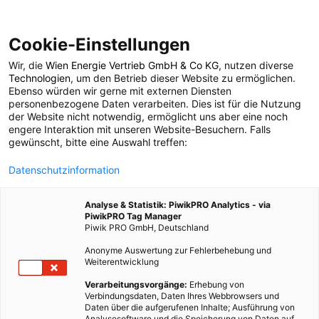
Cookie-Einstellungen
Wir, die
Wien Energie Vertrieb GmbH & Co KG
, nutzen diverse
LEBEN
Technologien
, um den Betrieb dieser Website zu ermöglichen.
Ebenso würden wir gerne mit externen Diensten
Die Top 8 Tipps, um
personenbezogene Daten verarbeiten. Dies ist für die Nutzung
der Website nicht notwendig, ermöglicht uns aber eine noch
engere Interaktion mit unseren Website-Besuchern. Falls
das Zuhause
gewünscht, bitte eine Auswahl treffen:
Datenschutzinformation
nachhaltig auf den
Analyse & Statistik: PiwikPRO Analytics - via
Urlaub vorzubereiten
PiwikPRO Tag Manager
Piwik PRO GmbH, Deutschland
Anonyme Auswertung zur Fehlerbehebung und
7. AUGUST 2015
2 MINUTEN LESEZEIT
Weiterentwicklung
Verarbeitungsvorgänge:
Erhebung von
Verbindungsdaten, Daten Ihres Webbrowsers und
Daten über die aufgerufenen Inhalte; Ausführung von
Analysesoftware und die Speicherung von Daten auf