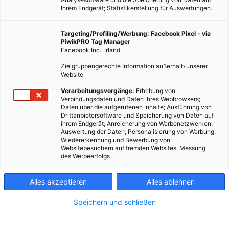
Ihrem Endgerät; Statistikerstellung für Auswertungen.
Targeting/Profiling/Werbung: Facebook Pixel - via
PiwikPRO Tag Manager
Facebook Inc., Irland
Zielgruppengerechte Information außerhalb unserer
Website
Verarbeitungsvorgänge:
Erhebung von
Verbindungsdaten und Daten ihres Webbrowsers;
Daten über die aufgerufenen Inhalte; Ausführung von
Drittanbietersoftware und Speicherung von Daten auf
ihrem Endgerät; Anreicherung von Werbenetzwerken;
Auswertung der Daten; Personalisierung von Werbung;
Wiedererkennung und Bewerbung von
Websitebesuchern auf fremden Websites, Messung
Strom sparen geht ganz einfach.
des Werbeerfolgs
Dieser Artikel wurde am 7. August 2015 veröffentlicht
Alles akzeptieren
Alles ablehnen
und ist möglicherweise nicht mehr aktuell!
Speichern und schließen
Urlaubende, die den Sommer gerne wo anders als in den
eigenen vier Wänden verbringen, können einige Vorkehrungen