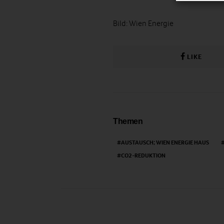
Bild: Wien Energie
LIKE
Themen
AUSTAUSCH; WIEN ENERGIE HAUS
CO2-REDUKTION