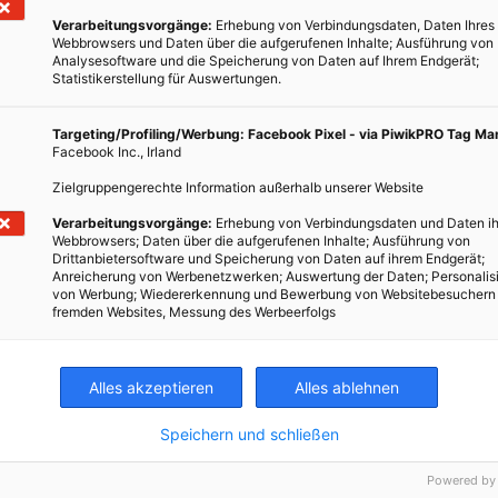
 Millionen Euro in die erneuerbare Wärmeerzeugung.
Verarbeitungsvorgänge:
Erhebung von Verbindungsdaten, Daten Ihres
Webbrowsers und Daten über die aufgerufenen Inhalte; Ausführung von
der Emissionen wendet Wien Energie das international etablierte
Analysesoftware und die Speicherung von Daten auf Ihrem Endgerät;
n werden die direkten, selbst verursachten und indirekten
Statistikerstellung für Auswertungen.
 Wertschöpfungskette in drei Kategorien (sogenannte „Scopes“)
t kein Wunschziel, sondern das Ergebnis kontinuierlicher Arbeit und
Targeting/Profiling/Werbung: Facebook Pixel - via PiwikPRO Tag M
ionen.
Facebook Inc., Irland
Zielgruppengerechte Information außerhalb unserer Website
Verarbeitungsvorgänge:
Erhebung von Verbindungsdaten und Daten ih
Webbrowsers; Daten über die aufgerufenen Inhalte; Ausführung von
Drittanbietersoftware und Speicherung von Daten auf ihrem Endgerät;
Anreicherung von Werbenetzwerken; Auswertung der Daten; Personalis
asst internationale Entwicklungen und Verbesserungen, um
von Werbung; Wiedererkennung und Bewerbung von Websitebesuchern
fremden Websites, Messung des Werbeerfolgs
 Strom zu sparen und die Umwelt zu schützen. Mit folgenden
zu mehr Artikel in diesem Themenbereich für Einsteiger bis zu
Alles akzeptieren
Alles ablehnen
er Therme Wien
Speichern und schließen
ie für Wiener Haushalte
Powered by
 Wien