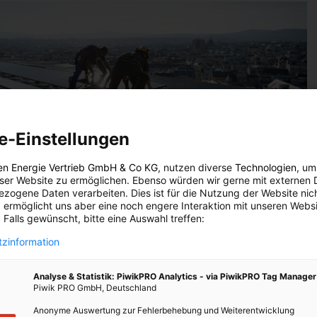
e-Einstellungen
en Energie Vertrieb GmbH & Co KG
, nutzen diverse
Technologien
, um
eser Website zu ermöglichen. Ebenso würden wir gerne mit externen 
zogene Daten verarbeiten. Dies ist für die Nutzung der Website nic
 ermöglicht uns aber eine noch engere Interaktion mit unseren Websi
 Falls gewünscht, bitte eine Auswahl treffen:
zinformation
 das Dach des Haus des Meeres
Analyse & Statistik: PiwikPRO Analytics - via PiwikPRO Tag Manager
hen, hat Wien Energie ein Investitionsprogramm für die
Piwik PRO GmbH, Deutschland
Eine Milliarde Euro fließt allein in den Ausbau der erneuerbaren
Anonyme Auswertung zur Fehlerbehebung und Weiterentwicklung