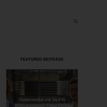
FEATURED BEITRÄGE
Solarmodul mit 34,4 %
LOOP
Wirkungsgrad: Fraunhofer
München