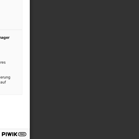
anager
res
ierung
 auf