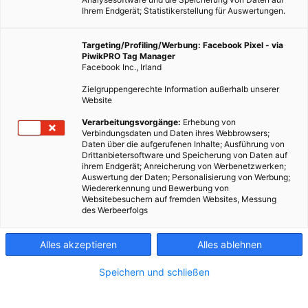
Ihrem Endgerät; Statistikerstellung für Auswertungen.
Targeting/Profiling/Werbung: Facebook Pixel - via
PiwikPRO Tag Manager
Facebook Inc., Irland
Zielgruppengerechte Information außerhalb unserer
Website
Dieser Artikel wurde am 4. März 2009 veröffentlicht und ist
Verarbeitungsvorgänge:
Erhebung von
Verbindungsdaten und Daten ihres Webbrowsers;
möglicherweise nicht mehr aktuell!Keiner der
Daten über die aufgerufenen Inhalte; Ausführung von
handelsüblichen Brennstoffe ist emmissionsärmer als
Drittanbietersoftware und Speicherung von Daten auf
ihrem Endgerät; Anreicherung von Werbenetzwerken;
Erdgas. Es lässt sich zudem sinnvoll mit erneuerbaren
Auswertung der Daten; Personalisierung von Werbung;
Energien kombinieren.…
Wiedererkennung und Bewerbung von
Websitebesuchern auf fremden Websites, Messung
des Werbeerfolgs
Dieser Artikel wurde am 4. März 2009 veröffentlicht
und ist möglicherweise nicht mehr aktuell!
Alles akzeptieren
Alles ablehnen
Keiner der handelsüblichen Brennstoffe ist emmissionsärmer
Speichern und schließen
als Erdgas. Es lässt sich zudem sinnvoll mit erneuerbaren
Energien kombinieren.