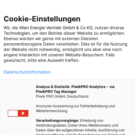
Cookie-Einstellungen
Wir, die
Wien Energie Vertrieb GmbH & Co KG
, nutzen diverse
ENERGIEPOLITIK
Technologien
, um den Betrieb dieser Website zu ermöglichen.
Ebenso würden wir gerne mit externen Diensten
Erdgas ist
personenbezogene Daten verarbeiten. Dies ist für die Nutzung
der Website nicht notwendig, ermöglicht uns aber eine noch
engere Interaktion mit unseren Website-Besuchern. Falls
umweltverträglich
gewünscht, bitte eine Auswahl treffen:
Datenschutzinformation
4. MÄRZ 2009
1 MINUTE LESEZEIT
Analyse & Statistik: PiwikPRO Analytics - via
PiwikPRO Tag Manager
Piwik PRO GmbH, Deutschland
Anonyme Auswertung zur Fehlerbehebung und
Weiterentwicklung
Verarbeitungsvorgänge:
Erhebung von
Verbindungsdaten, Daten Ihres Webbrowsers und
Daten über die aufgerufenen Inhalte; Ausführung von
Analysesoftware und die Speicherung von Daten auf