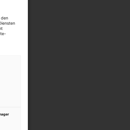
 den
Diensten
ht
te-
anager