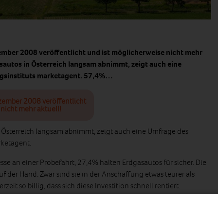
ember 2008 veröffentlicht und ist möglicherweise nicht mehr
asautos in Österreich langsam abnimmt, zeigt auch eine
gsinstituts marketagent. 57,4%…
zember 2008 veröffentlicht
nicht mehr aktuell!
n Österreich langsam abnimmt, zeigt auch eine Umfrage des
ketagent.
se an einer Probefahrt, 27,4% halten Erdgasautos für sicher. Die
uf der Hand. Zwar sind sie in der Anschaffung etwas teurer als
rzeit so billig, dass sich diese Investition schnell rentiert.
ie zum Beispiel von der Stadt Wien oder vom Umweltministerium.
um Klimaschutz bei. Sie produzieren 20% weniger CO2, über 80%