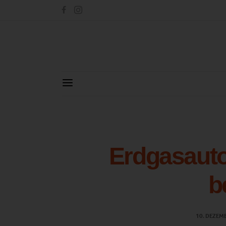
Erdgasaut
b
10. DEZEM