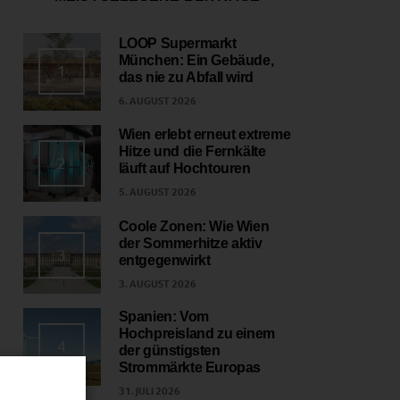
LOOP Supermarkt
München: Ein Gebäude,
1
das nie zu Abfall wird
6. AUGUST 2026
Wien erlebt erneut extreme
Hitze und die Fernkälte
2
läuft auf Hochtouren
5. AUGUST 2026
Coole Zonen: Wie Wien
der Sommerhitze aktiv
3
entgegenwirkt
3. AUGUST 2026
Spanien: Vom
Hochpreisland zu einem
4
der günstigsten
Strommärkte Europas
31. JULI 2026