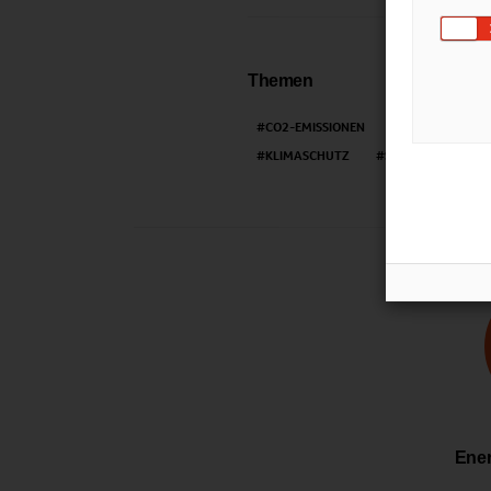
Themen
CO2-EMISSIONEN
CRASHTEST
KLIMASCHUTZ
SICHERHEIT
Ener