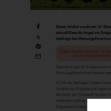
Dieser Artikel wurde am 10. Dez
aktuell!Dass die Angst vor Erdg
Umfrage des Meinungsforschun
Dieser Artikel wurde am 10. De
und ist möglicherweise 
Dass die Angst vor Erdgasautos i
Meinungsforschungsinstituts mar
57,4% der Befragten haben Interes
Vorteile von Erdgasautos liegen a
Benziner, der Treibstoff ist dafür de
Außerdem gibt es Förderungen, w
Erdgasautos tragen auch etwas z