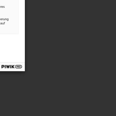
res
ierung
 auf