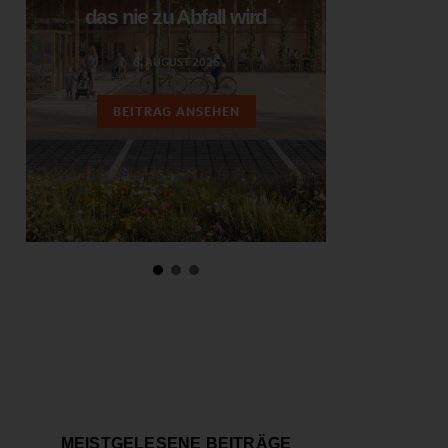
das nie zu Abfall wird
ent
6. AUGUST 2026
3.
BEITRAG ANSEHEN
BEIT
MEISTGELESENE BEITRÄGE