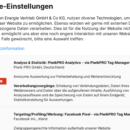
 fast keinen Feinstaub aus.
e-Einstellungen
ssen
en Energie Vertrieb GmbH & Co KG
, nutzen diverse
Technologien
, um
gasautos in Österreich zugelassen, so sind es heute bereits 2700.
eser Website zu ermöglichen. Ebenso würden wir gerne mit externen 
50 000 sein. Weltweit sind sechs Millionen Erdgasautos
zogene Daten verarbeiten. Dies ist für die Nutzung der Website nic
 ermöglicht uns aber eine noch engere Interaktion mit unseren Websi
-Offensive investiert Wien Energie gut neun Millionen Euro in
 Falls gewünscht, bitte eine Auswahl treffen:
und die Umstellung der Flotte auf Erdgasautos. Derzeit gibt es in
llen und zwei Betriebstankstellen. Bis 2010 soll an bis zu 24
zinformation
is zu fünf Betriebstankstellen Erdgas getankt werden können.
Analyse & Statistik: PiwikPRO Analytics - via PiwikPRO Tag Manager
CD-ROM „Alles auf einen Blick“, 24h_Nr183.pdf, S.12
Piwik PRO GmbH, Deutschland
pages/resshp/anwendg/1112757.html (zuletzt geöffnet am
Anonyme Auswertung zur Fehlerbehebung und Weiterentwicklung
Verarbeitungsvorgänge:
Erhebung von Verbindungsdaten, Daten Ihres
ndung.php?schluessel=OTS_20070615_OTS0194&ch=wirtschaft
Webbrowsers und Daten über die aufgerufenen Inhalte; Ausführung von
um 16h36)
Analysesoftware und die Speicherung von Daten auf Ihrem Endgerät;
Statistikerstellung für Auswertungen.
TWEET
Targeting/Profiling/Werbung: Facebook Pixel - via PiwikPRO Tag M
Facebook Inc., Irland
Zielgruppengerechte Information außerhalb unserer Website