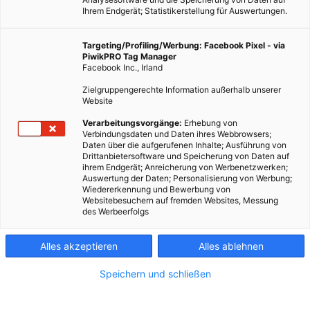
Ihrem Endgerät; Statistikerstellung für Auswertungen.
Targeting/Profiling/Werbung: Facebook Pixel - via
PiwikPRO Tag Manager
Facebook Inc., Irland
Dieser Artikel wurde am 10. Dezember 2008 veröffentlicht
Zielgruppengerechte Information außerhalb unserer
und ist möglicherweise nicht mehr aktuell! Wir greifen oft zu
Website
bekannten und beliebten Marken, ohne über die Folgen
Verarbeitungsvorgänge:
Erhebung von
unserer Kaufentscheidung nachzudenken. 650…
Verbindungsdaten und Daten ihres Webbrowsers;
Daten über die aufgerufenen Inhalte; Ausführung von
Drittanbietersoftware und Speicherung von Daten auf
ihrem Endgerät; Anreicherung von Werbenetzwerken;
Dieser Artikel wurde am 10. Dezember 2008 veröffentlicht
Auswertung der Daten; Personalisierung von Werbung;
und ist möglicherweise nicht mehr aktuell!
Wiedererkennung und Bewerbung von
Websitebesuchern auf fremden Websites, Messung
des Werbeerfolgs
Wir greifen oft zu bekannten und beliebten Marken, ohne über
Alles akzeptieren
Alles ablehnen
die Folgen unserer Kaufentscheidung nachzudenken.
Speichern und schließen
650 Liter Müll
Unser tägliches Handeln ist untrennbar mit dem Entstehen von