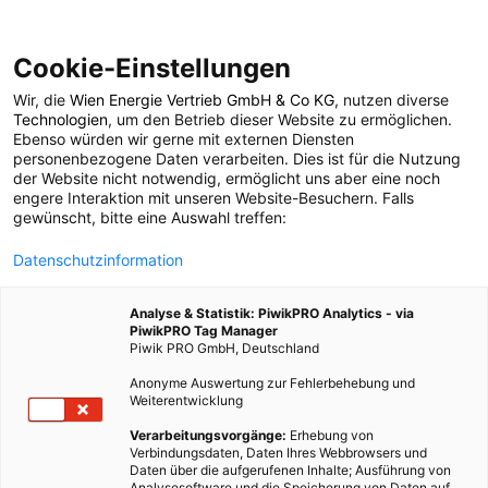
Cookie-Einstellungen
Wir, die
Wien Energie Vertrieb GmbH & Co KG
, nutzen diverse
ENERGIEPOLITIK
Technologien
, um den Betrieb dieser Website zu ermöglichen.
Ebenso würden wir gerne mit externen Diensten
Der Kreislauf des Mülls
personenbezogene Daten verarbeiten. Dies ist für die Nutzung
der Website nicht notwendig, ermöglicht uns aber eine noch
engere Interaktion mit unseren Website-Besuchern. Falls
gewünscht, bitte eine Auswahl treffen:
10. DEZEMBER 2008
1 MINUTE LESEZEIT
Datenschutzinformation
Analyse & Statistik: PiwikPRO Analytics - via
PiwikPRO Tag Manager
Piwik PRO GmbH, Deutschland
Anonyme Auswertung zur Fehlerbehebung und
Weiterentwicklung
Verarbeitungsvorgänge:
Erhebung von
Verbindungsdaten, Daten Ihres Webbrowsers und
Daten über die aufgerufenen Inhalte; Ausführung von
Analysesoftware und die Speicherung von Daten auf