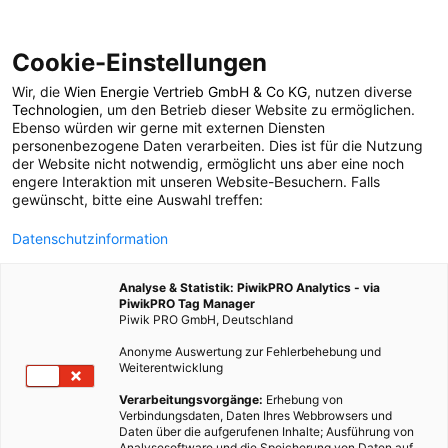
Cookie-Einstellungen
Wir, die
Wien Energie Vertrieb GmbH & Co KG
, nutzen diverse
Begrünung
Technologien
, um den Betrieb dieser Website zu ermöglichen.
Ebenso würden wir gerne mit externen Diensten
personenbezogene Daten verarbeiten. Dies ist für die Nutzung
der Website nicht notwendig, ermöglicht uns aber eine noch
4 BEITRÄGE
engere Interaktion mit unseren Website-Besuchern. Falls
gewünscht, bitte eine Auswahl treffen:
Datenschutzinformation
Analyse & Statistik: PiwikPRO Analytics - via
PiwikPRO Tag Manager
Piwik PRO GmbH, Deutschland
Anonyme Auswertung zur Fehlerbehebung und
Weiterentwicklung
Verarbeitungsvorgänge:
Erhebung von
Verbindungsdaten, Daten Ihres Webbrowsers und
Daten über die aufgerufenen Inhalte; Ausführung von
Analysesoftware und die Speicherung von Daten auf