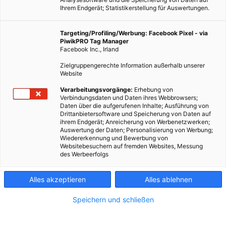
Ihrem Endgerät; Statistikerstellung für Auswertungen.
Targeting/Profiling/Werbung: Facebook Pixel - via
PiwikPRO Tag Manager
Facebook Inc., Irland
Zielgruppengerechte Information außerhalb unserer
Website
Verarbeitungsvorgänge:
Erhebung von
Verbindungsdaten und Daten ihres Webbrowsers;
Daten über die aufgerufenen Inhalte; Ausführung von
Planungsschritte und Voraussetzungen für eine erfolgreiche
Drittanbietersoftware und Speicherung von Daten auf
ihrem Endgerät; Anreicherung von Werbenetzwerken;
Umsetzung.
Auswertung der Daten; Personalisierung von Werbung;
Wiedererkennung und Bewerbung von
Websitebesuchern auf fremden Websites, Messung
Dieser Artikel wurde am 19. Juli 2018 veröffentlicht
des Werbeerfolgs
und ist möglicherweise nicht mehr aktuell!
Alles akzeptieren
Alles ablehnen
Die im
ersten Teil
dieses Beitrags angeführten Vorteile legen
nahe, Dachbegrünungen bei Neuerrichtung, aber auch bei
Speichern und schließen
Gebäudesanierung (z.B. von Flachdächern) zumindest
anzudenken. Dieser zweite Teil beschreibt die für die