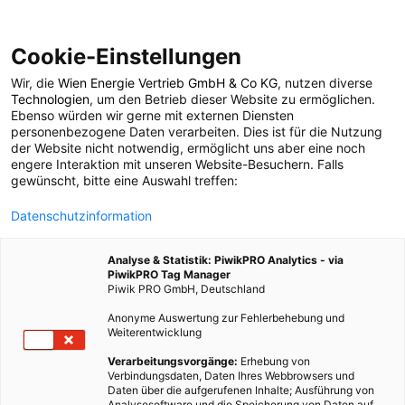
Cookie-Einstellungen
Wir, die
Wien Energie Vertrieb GmbH & Co KG
, nutzen diverse
MAGAZIN
BEGRÜNUNG
Technologien
, um den Betrieb dieser Website zu ermöglichen.
Ebenso würden wir gerne mit externen Diensten
Grüne Gebäude und
personenbezogene Daten verarbeiten. Dies ist für die Nutzung
der Website nicht notwendig, ermöglicht uns aber eine noch
engere Interaktion mit unseren Website-Besuchern. Falls
ihr Einfluss auf urbane
gewünscht, bitte eine Auswahl treffen:
Datenschutzinformation
Energieflüsse
Analyse & Statistik: PiwikPRO Analytics - via
PiwikPRO Tag Manager
19. JULI 2018
2 MINUTEN LESEZEIT
Piwik PRO GmbH, Deutschland
Anonyme Auswertung zur Fehlerbehebung und
Weiterentwicklung
Verarbeitungsvorgänge:
Erhebung von
Verbindungsdaten, Daten Ihres Webbrowsers und
Daten über die aufgerufenen Inhalte; Ausführung von
Analysesoftware und die Speicherung von Daten auf