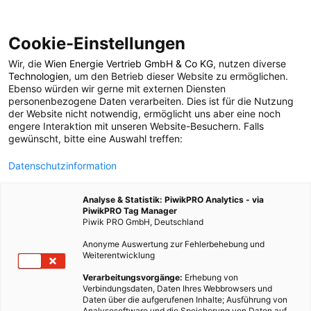
Cookie-Einstellungen
Wir, die
Wien Energie Vertrieb GmbH & Co KG
, nutzen diverse
ERNÄHRUNG
Technologien
, um den Betrieb dieser Website zu ermöglichen.
Ebenso würden wir gerne mit externen Diensten
Flüssiges Gold –
personenbezogene Daten verarbeiten. Dies ist für die Nutzung
der Website nicht notwendig, ermöglicht uns aber eine noch
engere Interaktion mit unseren Website-Besuchern. Falls
wertvoller Honig
gewünscht, bitte eine Auswahl treffen:
Datenschutzinformation
14. APRIL 2017
4 MINUTEN LESEZEIT
Analyse & Statistik: PiwikPRO Analytics - via
PiwikPRO Tag Manager
Piwik PRO GmbH, Deutschland
Anonyme Auswertung zur Fehlerbehebung und
Weiterentwicklung
Verarbeitungsvorgänge:
Erhebung von
Verbindungsdaten, Daten Ihres Webbrowsers und
Daten über die aufgerufenen Inhalte; Ausführung von
Analysesoftware und die Speicherung von Daten auf