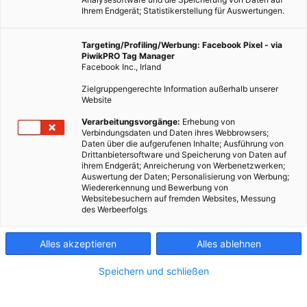
Ihrem Endgerät; Statistikerstellung für Auswertungen.
Targeting/Profiling/Werbung: Facebook Pixel - via
PiwikPRO Tag Manager
Facebook Inc., Irland
Zielgruppengerechte Information außerhalb unserer
Website
Verarbeitungsvorgänge:
Erhebung von
Verbindungsdaten und Daten ihres Webbrowsers;
Was Honig so gesund macht, und worauf man dennoch
Daten über die aufgerufenen Inhalte; Ausführung von
achten muss
Drittanbietersoftware und Speicherung von Daten auf
ihrem Endgerät; Anreicherung von Werbenetzwerken;
Auswertung der Daten; Personalisierung von Werbung;
Wiedererkennung und Bewerbung von
Dieser Artikel wurde am 14. April 2017 veröffentlicht
Websitebesuchern auf fremden Websites, Messung
und ist möglicherweise nicht mehr aktuell!
des Werbeerfolgs
Man hört ja oft vom Bienensterben, und den dramatischen
Alles akzeptieren
Alles ablehnen
Folgen für unsere Nahrung. Doch warum eigentlich, ohne
Honig kommen wir doch ganz gut aus?! Bienen bestäuben aber
Speichern und schließen
auch unser Obst und Gemüse, und sind daher enorm wichtig
für uns Menschen!