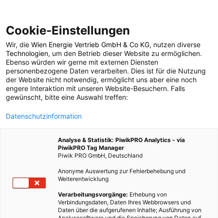
Cookie-Einstellungen
Wir, die
Wien Energie Vertrieb GmbH & Co KG
, nutzen diverse
POSTS BY TAG
Technologien
, um den Betrieb dieser Website zu ermöglichen.
Ebenso würden wir gerne mit externen Diensten
glykämischer index
personenbezogene Daten verarbeiten. Dies ist für die Nutzung
der Website nicht notwendig, ermöglicht uns aber eine noch
engere Interaktion mit unseren Website-Besuchern. Falls
gewünscht, bitte eine Auswahl treffen:
2 BEITRÄGE
Datenschutzinformation
Analyse & Statistik: PiwikPRO Analytics - via
PiwikPRO Tag Manager
Piwik PRO GmbH, Deutschland
Anonyme Auswertung zur Fehlerbehebung und
Weiterentwicklung
Verarbeitungsvorgänge:
Erhebung von
Verbindungsdaten, Daten Ihres Webbrowsers und
Daten über die aufgerufenen Inhalte; Ausführung von
Analysesoftware und die Speicherung von Daten auf