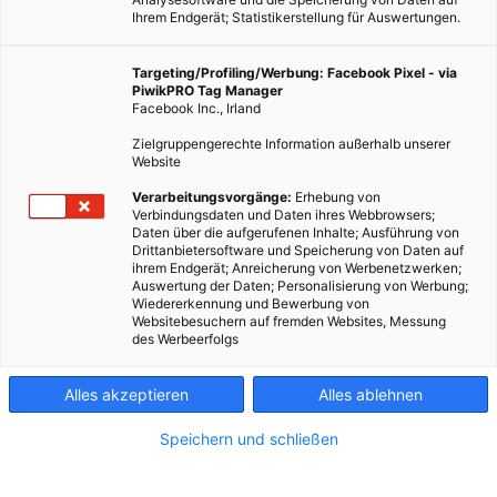
Ihrem Endgerät; Statistikerstellung für Auswertungen.
Targeting/Profiling/Werbung: Facebook Pixel - via
PiwikPRO Tag Manager
Facebook Inc., Irland
Zielgruppengerechte Information außerhalb unserer
Website
Verarbeitungsvorgänge:
Erhebung von
Photocredit: pixabay.com/kaboompics
Verbindungsdaten und Daten ihres Webbrowsers;
Daten über die aufgerufenen Inhalte; Ausführung von
Drittanbietersoftware und Speicherung von Daten auf
ihrem Endgerät; Anreicherung von Werbenetzwerken;
Auch mit wenig Platz und nur einem Fensterbrett kann man
Auswertung der Daten; Personalisierung von Werbung;
Wiedererkennung und Bewerbung von
viel erreichen.
Websitebesuchern auf fremden Websites, Messung
des Werbeerfolgs
Dieser Artikel wurde am 29. April 2020 veröffentlicht
und ist möglicherweise nicht mehr aktuell!
Alles akzeptieren
Alles ablehnen
Speichern und schließen
Einige Menschen haben einen Garten, Gemeinschaftsgarten
oder sonst wie eine Grünfläche, wo sie zumindest ein paar
Kleinigkeiten anpflanzen können. Oder sie haben zumindest