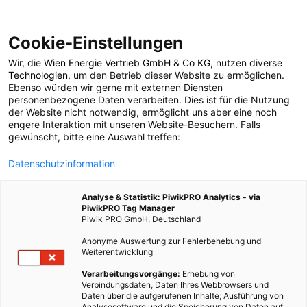
Cookie-Einstellungen
Wir, die
Wien Energie Vertrieb GmbH & Co KG
, nutzen diverse
LEBEN
GARTEN
Technologien
, um den Betrieb dieser Website zu ermöglichen.
Ebenso würden wir gerne mit externen Diensten
Garteln am
personenbezogene Daten verarbeiten. Dies ist für die Nutzung
der Website nicht notwendig, ermöglicht uns aber eine noch
engere Interaktion mit unseren Website-Besuchern. Falls
Fensterbrett
gewünscht, bitte eine Auswahl treffen:
Datenschutzinformation
29. APRIL 2020
4 MINUTEN LESEZEIT
Analyse & Statistik: PiwikPRO Analytics - via
PiwikPRO Tag Manager
Piwik PRO GmbH, Deutschland
Anonyme Auswertung zur Fehlerbehebung und
Weiterentwicklung
Verarbeitungsvorgänge:
Erhebung von
Verbindungsdaten, Daten Ihres Webbrowsers und
Daten über die aufgerufenen Inhalte; Ausführung von
Analysesoftware und die Speicherung von Daten auf