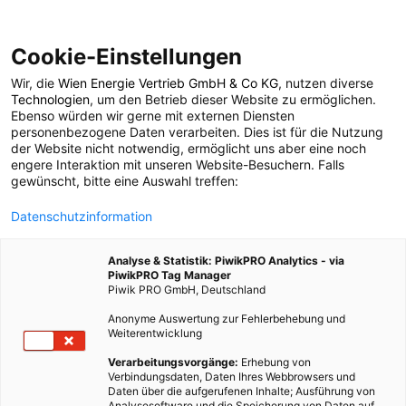
Cookie-Einstellungen
Wir, die
Wien Energie Vertrieb GmbH & Co KG
, nutzen diverse
LEBEN
MODE
Technologien
, um den Betrieb dieser Website zu ermöglichen.
Ebenso würden wir gerne mit externen Diensten
Fair produzierte
personenbezogene Daten verarbeiten. Dies ist für die Nutzung
der Website nicht notwendig, ermöglicht uns aber eine noch
engere Interaktion mit unseren Website-Besuchern. Falls
Rucksäcke
gewünscht, bitte eine Auswahl treffen:
Datenschutzinformation
31. AUGUST 2014
1 MINUTE LESEZEIT
Analyse & Statistik: PiwikPRO Analytics - via
PiwikPRO Tag Manager
Piwik PRO GmbH, Deutschland
Anonyme Auswertung zur Fehlerbehebung und
Weiterentwicklung
Verarbeitungsvorgänge:
Erhebung von
Verbindungsdaten, Daten Ihres Webbrowsers und
Daten über die aufgerufenen Inhalte; Ausführung von
Analysesoftware und die Speicherung von Daten auf