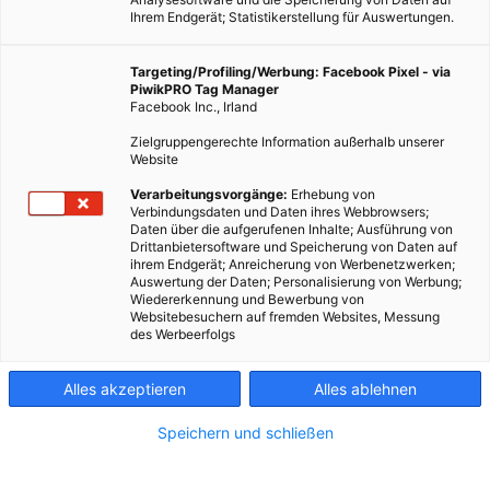
Ihrem Endgerät; Statistikerstellung für Auswertungen.
Targeting/Profiling/Werbung: Facebook Pixel - via
PiwikPRO Tag Manager
Facebook Inc., Irland
Zielgruppengerechte Information außerhalb unserer
Website
In Kambodscha werden Fischfuttersäcke oft einfach am
Verarbeitungsvorgänge:
Erhebung von
Verbindungsdaten und Daten ihres Webbrowsers;
Straßenrand entsorgt. Dort häufen sich die farbenfrohen
Daten über die aufgerufenen Inhalte; Ausführung von
Verpackungen aus Plastik an und verschmutzen die Umwelt.
Drittanbietersoftware und Speicherung von Daten auf
ihrem Endgerät; Anreicherung von Werbenetzwerken;
Auswertung der Daten; Personalisierung von Werbung;
Dieser Artikel wurde am 31. August 2014 veröffentlicht
Wiedererkennung und Bewerbung von
und ist möglicherweise nicht mehr aktuell!
Websitebesuchern auf fremden Websites, Messung
des Werbeerfolgs
Die ehemalige Schmuckdesignerin Nina Raeber wirkt dem
Alles akzeptieren
Alles ablehnen
entgegen und verwandelt die bunten Abfallprodukte in erste
Modelle der
coll.part
Kollektion. In weiterer Folge entstanden
Speichern und schließen
Arbeitsplätze für benachteiligte Frauen, denen durch die
Produktion vor Ort Arbeit und somit ein Einkommen