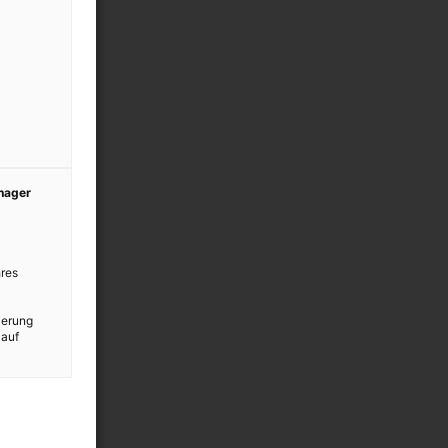
anager
res
ierung
 auf