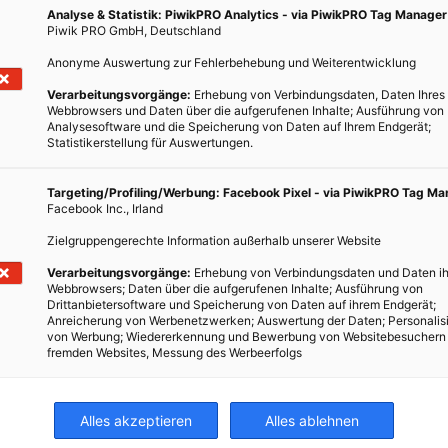
 wieder Sporen. Wenn die Umweltbedingungen in späteren Stadien
Analyse & Statistik: PiwikPRO Analytics - via PiwikPRO Tag Manager
Piwik PRO GmbH, Deutschland
ren wieder geweckt werden.
Anonyme Auswertung zur Fehlerbehebung und Weiterentwicklung
h?v=IC88GhAiXgk
Verarbeitungsvorgänge:
Erhebung von Verbindungsdaten, Daten Ihres
Webbrowsers und Daten über die aufgerufenen Inhalte; Ausführung von
en Fähigkeit des menschlichen Körpers inspiriert, sich von
Analysesoftware und die Speicherung von Daten auf Ihrem Endgerät;
enbrüchen zu heilen, erklärte Jin. Für die beschädigten Häute
Statistikerstellung für Auswertungen.
offe auf, die neue Ersatzstoffe produzieren können, um die
 Forschung befindet sich noch in einem relativ frühen Stadium,
Targeting/Profiling/Werbung: Facebook Pixel - via PiwikPRO Tag M
Facebook Inc., Irland
rlebensfähigkeit des Pilzes in der rauen Umgebung von Beton ist.
Produkt auf dem Betonmarkt würde die Umweltbelastung deutlich
Zielgruppengerechte Information außerhalb unserer Website
Verarbeitungsvorgänge:
Erhebung von Verbindungsdaten und Daten ih
Webbrowsers; Daten über die aufgerufenen Inhalte; Ausführung von
Drittanbietersoftware und Speicherung von Daten auf ihrem Endgerät;
Anreicherung von Werbenetzwerken; Auswertung der Daten; Personalis
von Werbung; Wiedererkennung und Bewerbung von Websitebesuchern
fremden Websites, Messung des Werbeerfolgs
 Innovationen rund um den Einsatz von Solarenergie, Windkraft
äge zur Förderung der Sicherheit im Straßenverkehr. Mit folgenden
Alles akzeptieren
Alles ablehnen
zu mehr Artikel in diesem Themenbereich für Einsteiger bis zu