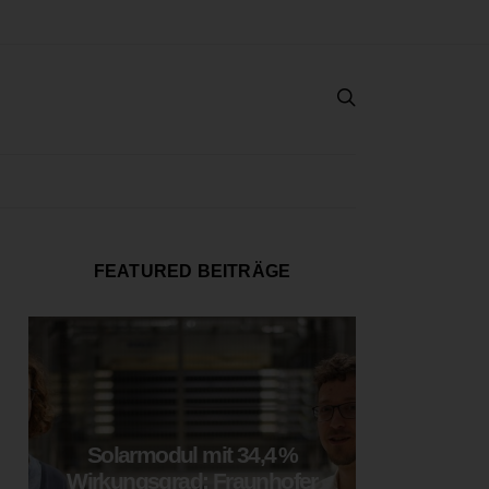
FEATURED BEITRÄGE
Solarmodul mit 34,4 %
LOOP
Wirkungsgrad: Fraunhofer
München