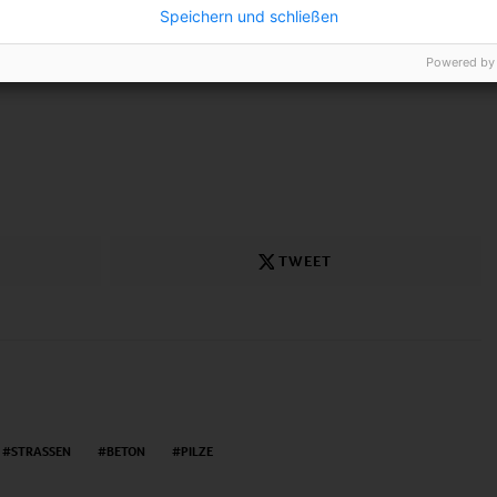
Speichern und schließen
tellung
Powered by
TWEET
STRASSEN
BETON
PILZE