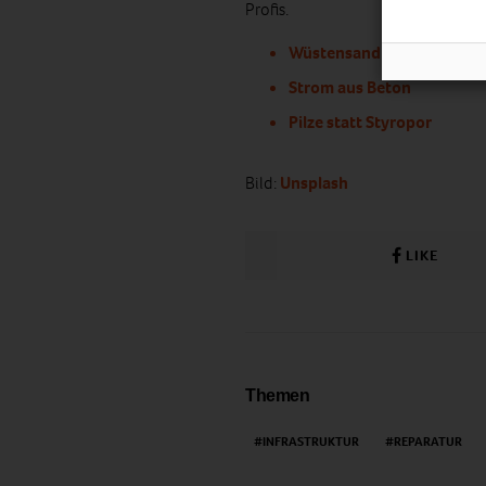
Profis.
Wüstensand zur Betonhers
Strom aus Beton
Pilze statt Styropor
Bild:
Unsplash
LIKE
Themen
INFRASTRUKTUR
REPARATUR