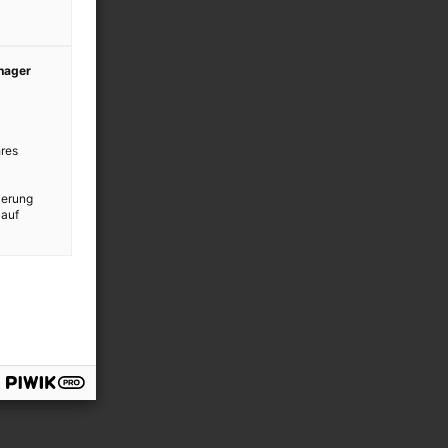
anager
res
ierung
 auf