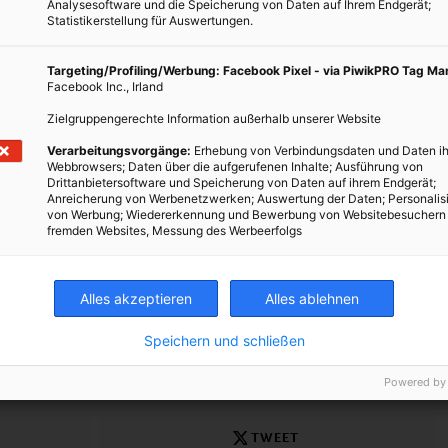
Analysesoftware und die Speicherung von Daten auf Ihrem Endgerät;
Statistikerstellung für Auswertungen.
Targeting/Profiling/Werbung: Facebook Pixel - via PiwikPRO Tag M
Facebook Inc., Irland
Zielgruppengerechte Information außerhalb unserer Website
mit allem, was das tägliche Leben berührt, um dieses nachhaltiger
ten. Mit folgenden Links gelangst du der Reihe nach zu mehr
Verarbeitungsvorgänge:
Erhebung von Verbindungsdaten und Daten ih
Webbrowsers; Daten über die aufgerufenen Inhalte; Ausführung von
r Einsteiger bis zu Profis.
Drittanbietersoftware und Speicherung von Daten auf ihrem Endgerät;
Anreicherung von Werbenetzwerken; Auswertung der Daten; Personalis
arketingschmäh?
von Werbung; Wiedererkennung und Bewerbung von Websitebesuchern
fremden Websites, Messung des Werbeerfolgs
üse Haltbarmachen
Alles akzeptieren
Alles ablehnen
Speichern und schließen
Powered by
TWEET