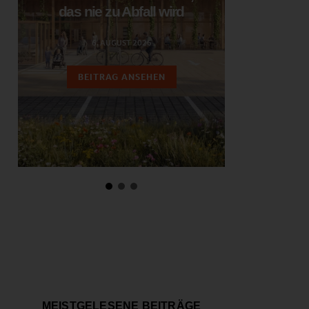
das nie zu Abfall wird
ent
6. AUGUST 2026
3.
BEITRAG ANSEHEN
BEIT
MEISTGELESENE BEITRÄGE