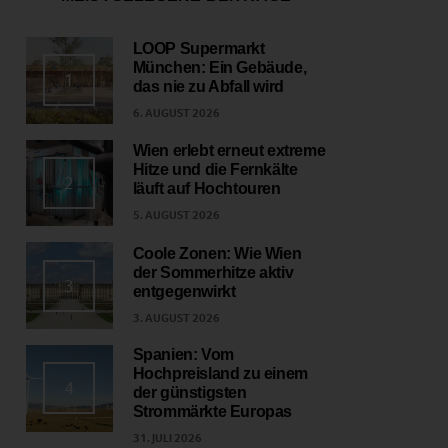
LOOP Supermarkt
München: Ein Gebäude,
1
das nie zu Abfall wird
6. AUGUST 2026
Wien erlebt erneut extreme
Hitze und die Fernkälte
2
läuft auf Hochtouren
5. AUGUST 2026
Coole Zonen: Wie Wien
der Sommerhitze aktiv
3
entgegenwirkt
3. AUGUST 2026
Spanien: Vom
Hochpreisland zu einem
4
der günstigsten
Strommärkte Europas
31. JULI 2026