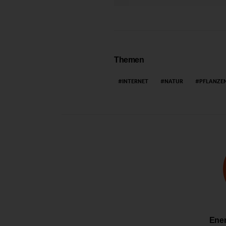
Themen
INTERNET
NATUR
PFLANZE
Ener