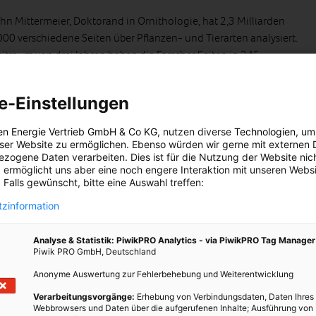
hn Mittermeier, Doktorand in Ornithologie, hat 2,3 Milliarden
00 verschiedene Seiten über Pflanzen- und Tierarten analysiert.
raum von drei Jahren haben die Forscher Seiten in 245
. Dabei kamen sie zu dem Ergebnis, dass mehr als ein Viertel aller
aben. Daraus zogen sie den Schluss, dass Menschen doch stärker
e-Einstellungen
rt achten, als man auf Grund der größer werdenden Entfernung
ngenommen hätte.
en Energie Vertrieb GmbH & Co KG
, nutzen diverse
Technologien
, um
eser Website zu ermöglichen. Ebenso würden wir gerne mit externen 
iel, dass die Suche nach der Vogelart
Baltimoretrupial
, zu seiner
zogene Daten verarbeiten. Dies ist für die Nutzung der Website nic
en USA, wo der Vogel vorkommt, ansteigt. Genauso steigt die
 ermöglicht uns aber eine noch engere Interaktion mit unseren Websi
 Falls gewünscht, bitte eine Auswahl treffen:
 zu der sie in Blüte stehen, während sich dich Anzahl der
anzen saisonal nicht ändert.
zinformation
en Zusammenhang zwischen Sprach und Saisonalität der
Analyse & Statistik: PiwikPRO Analytics - via PiwikPRO Tag Manager
fragen zu Seiten in Sprachen, die in höheren Breitengraden
Piwik PRO GmbH, Deutschland
nisch oder Norwegisch – stärker saisonabhängig, als zu Seiten in
Anonyme Auswertung zur Fehlerbehebung und Weiterentwicklung
itengraden gesprochen werden, zum Beispiel Hindi oder Thai. Doch
nd oder Norwegen sieht man in der Natur auch stärkere saisonale
Verarbeitungsvorgänge:
Erhebung von Verbindungsdaten, Daten Ihres
Webbrowsers und Daten über die aufgerufenen Inhalte; Ausführung von
hailand.