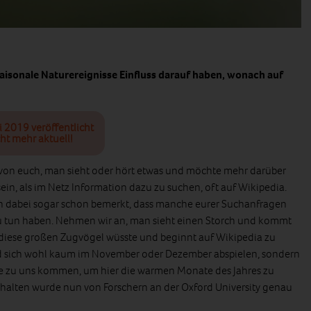
saisonale Naturereignisse Einfluss darauf haben, wonach auf
i 2019 veröffentlicht
ht mehr aktuell!
 von euch, man sieht oder hört etwas und möchte mehr darüber
ein, als im Netz Information dazu zu suchen, oft auf Wikipedia.
ch dabei sogar schon bemerkt, dass manche eurer Suchanfragen
 tun haben. Nehmen wir an, man sieht einen Storch und kommt
 diese großen Zugvögel wüsste und beginnt auf Wikipedia zu
ird sich wohl kaum im November oder Dezember abspielen, sondern
rche zu uns kommen, um hier die warmen Monate des Jahres zu
halten wurde nun von Forschern an der Oxford University genau