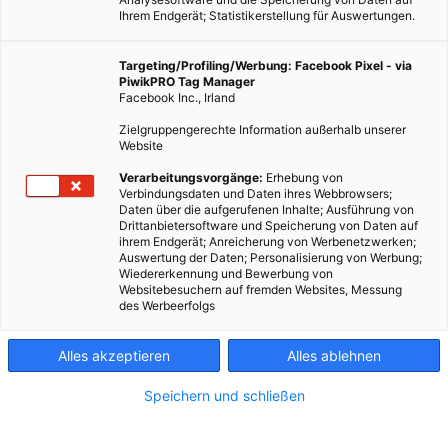
Ihrem Endgerät; Statistikerstellung für Auswertungen.
Targeting/Profiling/Werbung: Facebook Pixel - via
PiwikPRO Tag Manager
Facebook Inc., Irland
Zielgruppengerechte Information außerhalb unserer
Website
Verarbeitungsvorgänge:
Erhebung von
Youtube Screengrab Promo Video Clinton Campaign 2015
Verbindungsdaten und Daten ihres Webbrowsers;
Daten über die aufgerufenen Inhalte; Ausführung von
Drittanbietersoftware und Speicherung von Daten auf
ihrem Endgerät; Anreicherung von Werbenetzwerken;
Die demokratische Präsidentschaftskandidatin Hillary
Auswertung der Daten; Personalisierung von Werbung;
Wiedererkennung und Bewerbung von
Clinton verspricht bis zu 700% mehr Solarenergie bis 2020.
Websitebesuchern auf fremden Websites, Messung
des Werbeerfolgs
Dieser Artikel wurde am 28. Juli 2015 veröffentlicht
und ist möglicherweise nicht mehr aktuell!
Alles akzeptieren
Alles ablehnen
Die Entwicklung des Sektors Erneuerbare Energien lässt einen
Speichern und schließen
manchmal glauben, dass die Diskrepanz aus dem, was möglich
wäre, um dem, was umgesetzt wird, immer größer wird. Speziell