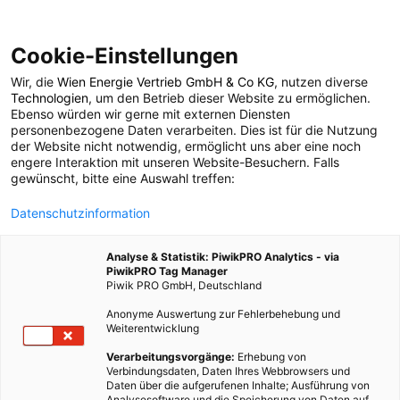
Cookie-Einstellungen
Wir, die
Wien Energie Vertrieb GmbH & Co KG
, nutzen diverse
ENERGIEPOLITIK
Technologien
, um den Betrieb dieser Website zu ermöglichen.
Ebenso würden wir gerne mit externen Diensten
Hillary Clintons
personenbezogene Daten verarbeiten. Dies ist für die Nutzung
der Website nicht notwendig, ermöglicht uns aber eine noch
engere Interaktion mit unseren Website-Besuchern. Falls
ehrgeiziger Plan für
gewünscht, bitte eine Auswahl treffen:
Datenschutzinformation
erneuerbare Energie
Analyse & Statistik: PiwikPRO Analytics - via
PiwikPRO Tag Manager
28. JULI 2015
2 MINUTEN LESEZEIT
Piwik PRO GmbH, Deutschland
Anonyme Auswertung zur Fehlerbehebung und
Weiterentwicklung
Verarbeitungsvorgänge:
Erhebung von
Verbindungsdaten, Daten Ihres Webbrowsers und
Daten über die aufgerufenen Inhalte; Ausführung von
Analysesoftware und die Speicherung von Daten auf