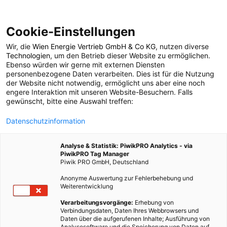
Cookie-Einstellungen
Wir, die
Wien Energie Vertrieb GmbH & Co KG
, nutzen diverse
ENERGIEPOLITIK
Technologien
, um den Betrieb dieser Website zu ermöglichen.
Ebenso würden wir gerne mit externen Diensten
Klimaschutz als
personenbezogene Daten verarbeiten. Dies ist für die Nutzung
der Website nicht notwendig, ermöglicht uns aber eine noch
engere Interaktion mit unseren Website-Besuchern. Falls
Geschäfts­modell:
gewünscht, bitte eine Auswahl treffen:
Datenschutzinformation
Blofeld lässt grüßen
Analyse & Statistik: PiwikPRO Analytics - via
PiwikPRO Tag Manager
20. OKTOBER 2012
5 MINUTEN LESEZEIT
Piwik PRO GmbH, Deutschland
Anonyme Auswertung zur Fehlerbehebung und
Weiterentwicklung
Verarbeitungsvorgänge:
Erhebung von
Verbindungsdaten, Daten Ihres Webbrowsers und
Daten über die aufgerufenen Inhalte; Ausführung von
Analysesoftware und die Speicherung von Daten auf