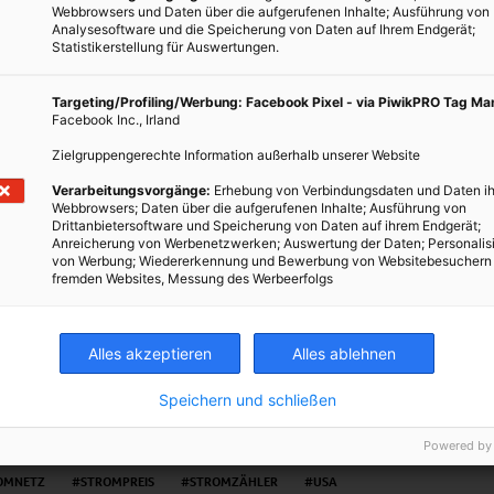
Webbrowsers und Daten über die aufgerufenen Inhalte; Ausführung von
lle Zähler im Bundesgebiet
digitalisiert sein. Hierzulande tun
Analysesoftware und die Speicherung von Daten auf Ihrem Endgerät;
üglich Datenschutz auf. So plant Google, Strom an jene zu
Statistikerstellung für Auswertungen.
informationen mitteilen.
Targeting/Profiling/Werbung: Facebook Pixel - via PiwikPRO Tag M
aus Salzburg
Facebook Inc., Irland
 Testen
Zielgruppengerechte Information außerhalb unserer Website
 in der Zeit alles ändern kann
Verarbeitungsvorgänge:
Erhebung von Verbindungsdaten und Daten ih
Webbrowsers; Daten über die aufgerufenen Inhalte; Ausführung von
Drittanbietersoftware und Speicherung von Daten auf ihrem Endgerät;
Anreicherung von Werbenetzwerken; Auswertung der Daten; Personalis
von Werbung; Wiedererkennung und Bewerbung von Websitebesuchern
TWEET
fremden Websites, Messung des Werbeerfolgs
Alles akzeptieren
Alles ablehnen
Speichern und schließen
Powered by
ENERGIEEFFIZIENZ
ENERGIEVERSORGUNG
SMART METERING
OMNETZ
STROMPREIS
STROMZÄHLER
USA