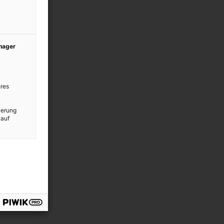
anager
res
ierung
 auf