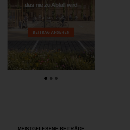
das nie zu Abfall wird
ent
6. AUGUST 2026
3.
BEITRAG ANSEHEN
BEIT
MEISTGELESENE BEITRÄGE