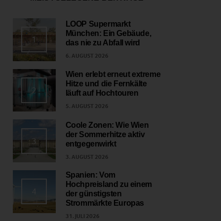
LOOP Supermarkt
München: Ein Gebäude,
1
das nie zu Abfall wird
6. AUGUST 2026
Wien erlebt erneut extreme
Hitze und die Fernkälte
2
läuft auf Hochtouren
5. AUGUST 2026
Coole Zonen: Wie Wien
der Sommerhitze aktiv
3
entgegenwirkt
3. AUGUST 2026
Spanien: Vom
Hochpreisland zu einem
4
der günstigsten
Strommärkte Europas
31. JULI 2026