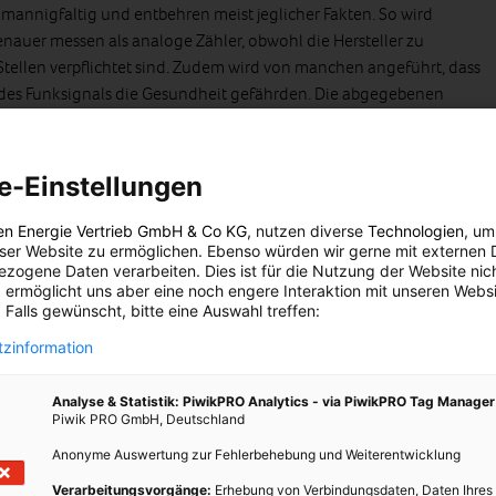
mannigfaltig und entbehren meist jeglicher Fakten. So wird
nauer messen als analoge Zähler, obwohl die Hersteller zu
 Stellen verpflichtet sind. Zudem wird von manchen angeführt, dass
 des Funksignals die Gesundheit gefährden. Die abgegebenen
er jenen von Mobiltelefonen, Babyphonen oder Mikrowellen. Hilft
der Privatsphäre angeführt. Smart Meter messen nicht, wofür die
lediglich den aktuellen Verbrauch.
e-Einstellungen
en Straßen blockiert, um die Techniker von ihren Straßen
en Energie Vertrieb GmbH & Co KG
, nutzen diverse
Technologien
, um
tahlkäfige um ihre analogen Zähler, andernorts werden die
eser Website zu ermöglichen. Ebenso würden wir gerne mit externen 
 einen Zähler an einem
Haus in Texas
gegen einen Smart Meter
zogene Daten verarbeiten. Dies ist für die Nutzung der Website nic
 ermöglicht uns aber eine noch engere Interaktion mit unseren Websi
ker mit dem Nachdruck einer Schusswaffe deutlich gemacht, dass
 Falls gewünscht, bitte eine Auswahl treffen:
ei.
zinformation
nige US-Bundesstaaten ihren Bürgern erlaubt, den Umstieg auf
ings müssen jene für die Kosten für das monatliche Ablesen ihrer
Analyse & Statistik: PiwikPRO Analytics - via PiwikPRO Tag Manager
er der Smart Meter befinden sich allerdings in der Minderheit,
Piwik PRO GmbH, Deutschland
us, dass sich von ihren rund 5,4 Millionen Kunden lediglich
Anonyme Auswertung zur Fehlerbehebung und Weiterentwicklung
cheiden.
Verarbeitungsvorgänge:
Erhebung von Verbindungsdaten, Daten Ihres