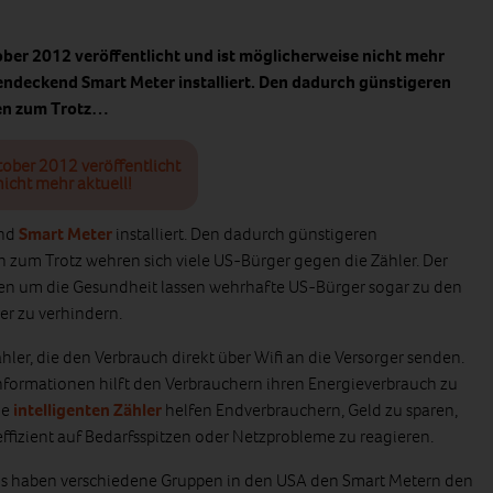
ober 2012 veröffentlicht und ist möglicherweise nicht mehr
endeckend Smart Meter installiert. Den dadurch günstigeren
en zum Trotz…
tober 2012 veröffentlicht
icht mehr aktuell!
end
Smart Meter
installiert. Den dadurch günstigeren
zum Trotz wehren sich viele US-Bürger gegen die Zähler. Der
gen um die Gesundheit lassen wehrhafte US-Bürger sogar zu den
er zu verhindern.
hler, die den Verbrauch direkt über Wifi an die Versorger senden.
informationen hilft den Verbrauchern ihren Energieverbrauch zu
ie
intelligenten Zähler
helfen Endverbrauchern, Geld zu sparen,
ffizient auf Bedarfsspitzen oder Netzprobleme zu reagieren.
ens haben verschiedene Gruppen in den USA den Smart Metern den