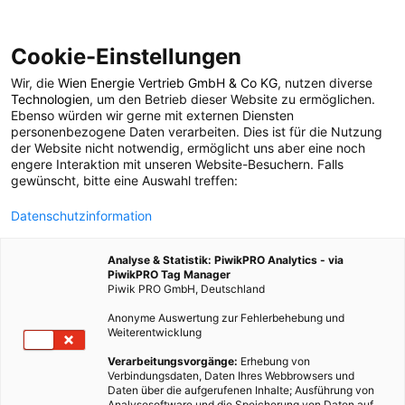
Cookie-Einstellungen
Wir, die
Wien Energie Vertrieb GmbH & Co KG
, nutzen diverse
ENERGIEPOLITIK
Technologien
, um den Betrieb dieser Website zu ermöglichen.
Ebenso würden wir gerne mit externen Diensten
Künstliche Intelligenz
personenbezogene Daten verarbeiten. Dies ist für die Nutzung
der Website nicht notwendig, ermöglicht uns aber eine noch
engere Interaktion mit unseren Website-Besuchern. Falls
soll Vögel vor
gewünscht, bitte eine Auswahl treffen:
Datenschutzinformation
Windkraftanlagen
Analyse & Statistik: PiwikPRO Analytics - via
retten
PiwikPRO Tag Manager
Piwik PRO GmbH, Deutschland
Anonyme Auswertung zur Fehlerbehebung und
9. OKTOBER 2024
2 MINUTEN LESEZEIT
Weiterentwicklung
Verarbeitungsvorgänge:
Erhebung von
Verbindungsdaten, Daten Ihres Webbrowsers und
Daten über die aufgerufenen Inhalte; Ausführung von
Analysesoftware und die Speicherung von Daten auf