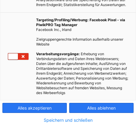
Ihrem Endgerät; Statistikerstellung für Auswertungen.
Targeting/Profiling/Werbung: Facebook Pixel - via
PiwikPRO Tag Manager
Facebook Inc., Irland
Zielgruppengerechte Information außerhalb unserer
Website
Verarbeitungsvorgänge:
Erhebung von
Verbindungsdaten und Daten ihres Webbrowsers;
Daten über die aufgerufenen Inhalte; Ausführung von
Drittanbietersoftware und Speicherung von Daten auf
ihrem Endgerät; Anreicherung von Werbenetzwerken;
Auswertung der Daten; Personalisierung von Werbung;
Wiedererkennung und Bewerbung von
Websitebesuchern auf fremden Websites, Messung
Dieser Artikel wurde am 9. Oktober 2024 veröffentlicht und
des Werbeerfolgs
ist möglicherweise nicht mehr aktuell!Einer der üblichen
Einwände gegen Windparks ist deren Gefahr für
Alles akzeptieren
Alles ablehnen
Vogelpopulationen. Das Startup Spoor will mithilfe von…
Speichern und schließen
Dieser Artikel wurde am 9. Oktober 2024 veröffentlicht
und ist möglicherweise nicht mehr aktuell!