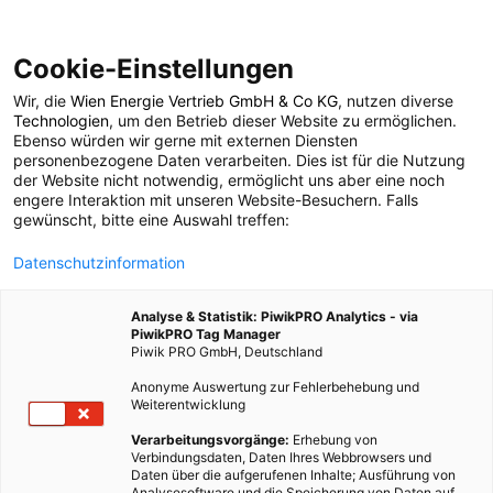
Cookie-Einstellungen
Wir, die
Wien Energie Vertrieb GmbH & Co KG
, nutzen diverse
TECH
Technologien
, um den Betrieb dieser Website zu ermöglichen.
Ebenso würden wir gerne mit externen Diensten
Windkraft: Einfache
personenbezogene Daten verarbeiten. Dies ist für die Nutzung
der Website nicht notwendig, ermöglicht uns aber eine noch
engere Interaktion mit unseren Website-Besuchern. Falls
Möglichkeit für
gewünscht, bitte eine Auswahl treffen:
Datenschutzinformation
Vogelschutz
Analyse & Statistik: PiwikPRO Analytics - via
PiwikPRO Tag Manager
19. JANUAR 2021
3 MINUTEN LESEZEIT
Piwik PRO GmbH, Deutschland
Anonyme Auswertung zur Fehlerbehebung und
Weiterentwicklung
Verarbeitungsvorgänge:
Erhebung von
Verbindungsdaten, Daten Ihres Webbrowsers und
Daten über die aufgerufenen Inhalte; Ausführung von
Analysesoftware und die Speicherung von Daten auf