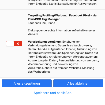
Ihrem Endgerät; Statistikerstellung für Auswertungen.
Targeting/Profiling/Werbung: Facebook Pixel - via
PiwikPRO Tag Manager
Facebook Inc., Irland
Zielgruppengerechte Information außerhalb unserer
Website
Verarbeitungsvorgänge:
Erhebung von
Auch wenn sie hier schwarz anmuten, die meisten Windräder und ihre
Verbindungsdaten und Daten ihres Webbrowsers;
Rotorblätter sind weiß. In Punkto Vogelschutz könnte aber gerade die
Daten über die aufgerufenen Inhalte; Ausführung von
Farbe Schwarz eine einfache Lösung sein. Fotocredit: © Markus
Drittanbietersoftware und Speicherung von Daten auf
Distelrath/Pixabay
ihrem Endgerät; Anreicherung von Werbenetzwerken;
Auswertung der Daten; Personalisierung von Werbung;
Wiedererkennung und Bewerbung von
Websitebesuchern auf fremden Websites, Messung
Die Windkraft gerät gelegentlich in den Fokus des
des Werbeerfolgs
Umweltschutzes, wenn man an die Kollision von Vögeln oder
Fledermäusen mit den Rotorblättern denkt. Untersuchungen
Alles akzeptieren
Alles ablehnen
zeigen jetzt, dass es in der Windkraft eine einfache Lösung
Speichern und schließen
im Hinblick auf den Vogelschutz geben könnte.