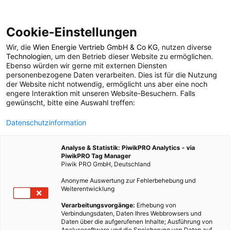
Cookie-Einstellungen
Wir, die
Wien Energie Vertrieb GmbH & Co KG
, nutzen diverse
LEBEN
Technologien
, um den Betrieb dieser Website zu ermöglichen.
Ebenso würden wir gerne mit externen Diensten
Wildes Wien – Teil 3
personenbezogene Daten verarbeiten. Dies ist für die Nutzung
der Website nicht notwendig, ermöglicht uns aber eine noch
engere Interaktion mit unseren Website-Besuchern. Falls
gewünscht, bitte eine Auswahl treffen:
19. JANUAR 2021
2 MINUTEN LESEZEIT
Datenschutzinformation
Analyse & Statistik: PiwikPRO Analytics - via
PiwikPRO Tag Manager
Piwik PRO GmbH, Deutschland
Anonyme Auswertung zur Fehlerbehebung und
Weiterentwicklung
Verarbeitungsvorgänge:
Erhebung von
Verbindungsdaten, Daten Ihres Webbrowsers und
Daten über die aufgerufenen Inhalte; Ausführung von
Analysesoftware und die Speicherung von Daten auf