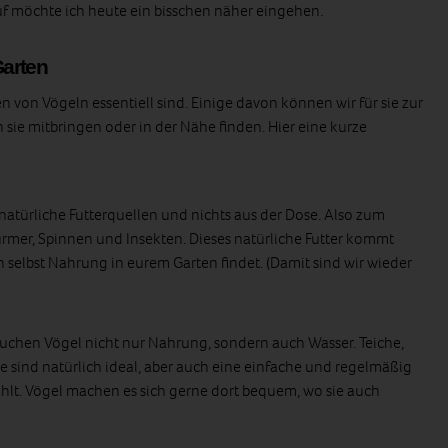
uf möchte ich heute ein bisschen näher eingehen.
arten
en von Vögeln essentiell sind. Einige davon können wir für sie zur
sie mitbringen oder in der Nähe finden. Hier eine kurze
atürliche Futterquellen und nichts aus der Dose. Also zum
ürmer, Spinnen und Insekten. Dieses natürliche Futter kommt
h selbst Nahrung in eurem Garten findet. (Damit sind wir wieder
chen Vögel nicht nur Nahrung, sondern auch Wasser. Teiche,
e sind natürlich ideal, aber auch eine einfache und regelmäßig
ählt. Vögel machen es sich gerne dort bequem, wo sie auch