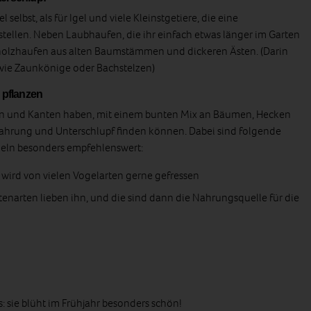
 selbst, als für Igel und viele Kleinstgetiere, die eine
stellen. Neben Laubhaufen, die ihr einfach etwas länger im Garten
otholzhaufen aus alten Baumstämmen und dickeren Ästen. (Darin
 wie Zaunkönige oder Bachstelzen)
pflanzen
ken und Kanten haben, mit einem bunten Mix an Bäumen, Hecken
ahrung und Unterschlupf finden können. Dabei sind folgende
geln besonders empfehlenswert:
 wird von vielen Vogelarten gerne gefressen
enarten lieben ihn, und die sind dann die Nahrungsquelle für die
 sie blüht im Frühjahr besonders schön!