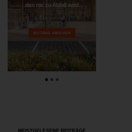
das nie zu Abfall wird
ent
6. AUGUST 2026
3.
BEITRAG ANSEHEN
BEIT
MEISTGELESENE BEITRÄGE