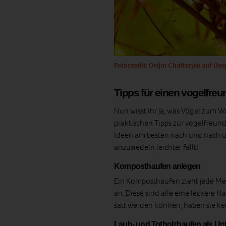
Fotocredit: Orijin Chatterjee auf Un
Tipps für einen vogelfreu
Nun wisst ihr ja, was Vögel zum 
praktischen Tipps zur vogelfreun
Ideen am besten nach und nach u
anzusiedeln leichter fällt!
Komposthaufen anlegen
Ein Komposthaufen zieht jede Me
an. Diese sind alle eine leckere
satt werden können, haben sie kei
Laub- und Totholzhaufen als Un