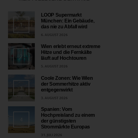
LOOP Supermarkt
München: Ein Gebäude,
1
das nie zu Abfall wird
6. AUGUST 2026
Wien erlebt erneut extreme
Hitze und die Fernkälte
2
läuft auf Hochtouren
5. AUGUST 2026
Coole Zonen: Wie Wien
der Sommerhitze aktiv
3
entgegenwirkt
3. AUGUST 2026
Spanien: Vom
Hochpreisland zu einem
4
der günstigsten
Strommärkte Europas
31. JULI 2026