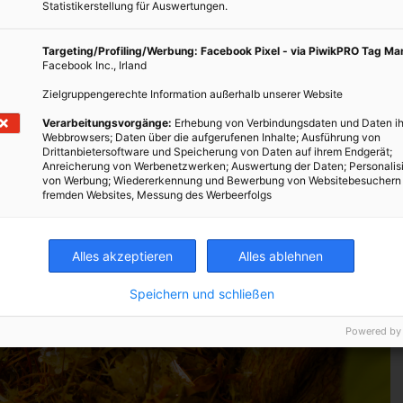
Statistikerstellung für Auswertungen.
umeise und Grünfink sind euch gewiss bekannt, aber kennt ihr
z oder den Zaunkönig?
Targeting/Profiling/Werbung: Facebook Pixel - via PiwikPRO Tag M
Facebook Inc., Irland
Zielgruppengerechte Information außerhalb unserer Website
Verarbeitungsvorgänge:
Erhebung von Verbindungsdaten und Daten ih
Webbrowsers; Daten über die aufgerufenen Inhalte; Ausführung von
Drittanbietersoftware und Speicherung von Daten auf ihrem Endgerät;
Anreicherung von Werbenetzwerken; Auswertung der Daten; Personalis
von Werbung; Wiedererkennung und Bewerbung von Websitebesuchern
fremden Websites, Messung des Werbeerfolgs
Alles akzeptieren
Alles ablehnen
Speichern und schließen
Powered by