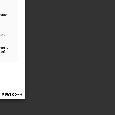
anager
res
ierung
 auf