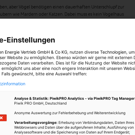
rieben, aber Vögel benötigen einen dauerhaften Unterschlupf zur
ubern wie Mardern oder Katzen. Dabei muss es kein Vogelhaus
rn, Dächer, Bäume, Sträucher oder Hecken.
hen reinigen sich auch Vögel regelmäßig ihr Gefieder. Das ist
e-Einstellungen
nd Krankheiten. Daher bietet ein vogelfreundlicher Garten ihnen
ubern.
en Energie Vertrieb GmbH & Co KG
, nutzen diverse
Technologien
, um
eser Website zu ermöglichen. Ebenso würden wir gerne mit externen 
zogene Daten verarbeiten. Dies ist für die Nutzung der Website nic
 ermöglicht uns aber eine noch engere Interaktion mit unseren Websi
 ihnen auch Sträucher, kleine Äste und Ähnliches anbieten. Diese
 Falls gewünscht, bitte eine Auswahl treffen:
aterial und sind beispielsweise in einem zugepflasterten
 Rasen schwer zu finden.
zinformation
Analyse & Statistik: PiwikPRO Analytics - via PiwikPRO Tag Manager
Jagd nach Insekten, für die Balz oder einfach für den Gesang
Piwik PRO GmbH, Deutschland
aussichtsreichen Platz.
Anonyme Auswertung zur Fehlerbehebung und Weiterentwicklung
Verarbeitungsvorgänge:
Erhebung von Verbindungsdaten, Daten Ihres
Vögeln eine Freude in eurem Garten! Wie ihr diese am besten
Webbrowsers und Daten über die aufgerufenen Inhalte; Ausführung von
Wisst ihr eigentlich auch, welche Vögel ihr damit in Österreich
Analysesoftware und die Speicherung von Daten auf Ihrem Endgerät;