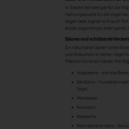
In diesem Fall weniger für die Vögel
Nahrungsquelle für die Vögel dar
liegen lasst, eignen sich auch T
brüten sogar einige Arten gerne,
Bäume und schützende Hecken 
Ein naturnaher Garten sollte Ec
und Sträuchern in denen Vögel N
Pflanzen für einen Garten mit Vö
Vogelbeere – die rote Beere
Weißdorn – hunderte Insekt
Vögel
Mehlbeere
Feuerdorn
Eberesche
Rote Heckenkirsche – Bonus: