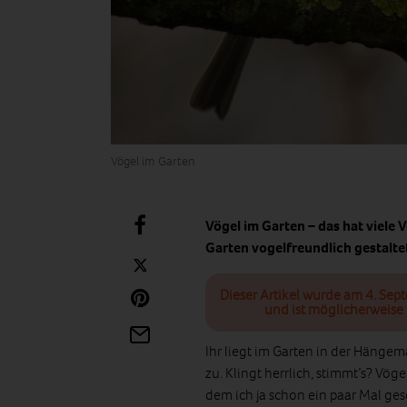
Vögel im Garten
Vögel im Garten – das hat viele V
Garten vogelfreundlich gestalte
Dieser Artikel wurde am 4. Sep
und ist möglicherweise 
Ihr liegt im Garten in der Hänge
zu. Klingt herrlich, stimmt’s? Vö
dem ich ja schon ein paar Mal ges