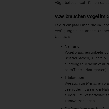
Vögel bei euch wohl fühlen, dara
Was brauchen Vögel im G
Es gibt ein paar Dinge, die im Leb
Verfügung stellen, andere können 
Übersicht:
Nahrung
Vögel brauchen unbedingt n
Beispiel Samen, Früchte, W
allerdings nur, wenn es auc
beim Thema Naturgarten)
Trinkwasser
Wie auch wir Menschen brau
Seen oder Flüsse in der Näh
aufgefüllte Wasserschale z
Trinkwasser finden.
Ein Dach über dem Kopf