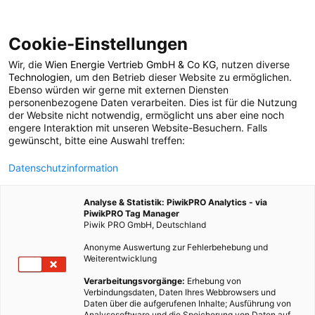
Cookie-Einstellungen
Wir, die
Wien Energie Vertrieb GmbH & Co KG
, nutzen diverse
LEBEN
Technologien
, um den Betrieb dieser Website zu ermöglichen.
Ebenso würden wir gerne mit externen Diensten
Neues Korallenriff vor
personenbezogene Daten verarbeiten. Dies ist für die Nutzung
der Website nicht notwendig, ermöglicht uns aber eine noch
engere Interaktion mit unseren Website-Besuchern. Falls
Australien entdeckt
gewünscht, bitte eine Auswahl treffen:
Datenschutzinformation
20. JANUAR 2021
2 MINUTEN LESEZEIT
Analyse & Statistik: PiwikPRO Analytics - via
PiwikPRO Tag Manager
Piwik PRO GmbH, Deutschland
Anonyme Auswertung zur Fehlerbehebung und
Weiterentwicklung
Verarbeitungsvorgänge:
Erhebung von
Verbindungsdaten, Daten Ihres Webbrowsers und
Daten über die aufgerufenen Inhalte; Ausführung von
Analysesoftware und die Speicherung von Daten auf