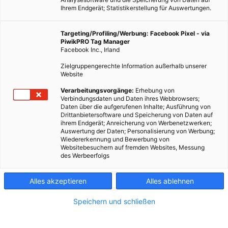
Ihrem Endgerät; Statistikerstellung für Auswertungen.
Targeting/Profiling/Werbung: Facebook Pixel - via
PiwikPRO Tag Manager
Facebook Inc., Irland
Zielgruppengerechte Information außerhalb unserer
Website
Im Gebiet des Great Barrier Reefs wurde ein weiteres großes
Verarbeitungsvorgänge:
Erhebung von
Verbindungsdaten und Daten ihres Webbrowsers;
Korallenriff entdeckt, das bisher vollkommen unbekannt war.
Daten über die aufgerufenen Inhalte; Ausführung von
Drittanbietersoftware und Speicherung von Daten auf
ihrem Endgerät; Anreicherung von Werbenetzwerken;
Dieser Artikel wurde am 20. Januar 2021 veröffentlicht
Auswertung der Daten; Personalisierung von Werbung;
und ist möglicherweise nicht mehr aktuell!
Wiedererkennung und Bewerbung von
Websitebesuchern auf fremden Websites, Messung
des Werbeerfolgs
Wie wenig wir über unsere Ozeane wissen, wird daran deutlich,
dass Forscher erst kürzlich ein riesiges Korallenriff vor der
Alles akzeptieren
Alles ablehnen
Australischen Küste entdeckt haben. Das bisher unbekannte
Riff nördlich des Great Barrier Reef ist das erste große Riff, das
Speichern und schließen
seit Ende des 19. Jahrhunderts in dieser Gegend entdeckt
wurde. Damals wurden sieben andere Riffe im Umkreis von 150