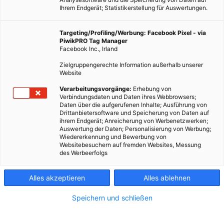
Ihrem Endgerät; Statistikerstellung für Auswertungen.
Targeting/Profiling/Werbung: Facebook Pixel - via
PiwikPRO Tag Manager
Facebook Inc., Irland
Zielgruppengerechte Information außerhalb unserer
Website
Verarbeitungsvorgänge:
Erhebung von
Vielfalt beim Einkaufen am Bauernmarkt beim Naschmarkt in Wien. -
Verbindungsdaten und Daten ihres Webbrowsers;
Fotocredit: Amina Steiner
Daten über die aufgerufenen Inhalte; Ausführung von
Drittanbietersoftware und Speicherung von Daten auf
ihrem Endgerät; Anreicherung von Werbenetzwerken;
Auswertung der Daten; Personalisierung von Werbung;
Warum außergewöhnliche Lebensmittel eine zweite Chance
Wiedererkennung und Bewerbung von
verdienen.
Websitebesuchern auf fremden Websites, Messung
des Werbeerfolgs
Dieser Artikel wurde am 15. November 2023 veröffentlicht
Alles akzeptieren
Alles ablehnen
und ist möglicherweise nicht mehr aktuell!
Speichern und schließen
Jeden Tag werden Tonnen von Lebensmitteln vernichtet, weil
sie nicht den gesellschaftlichen Standards entsprechen. Es ist