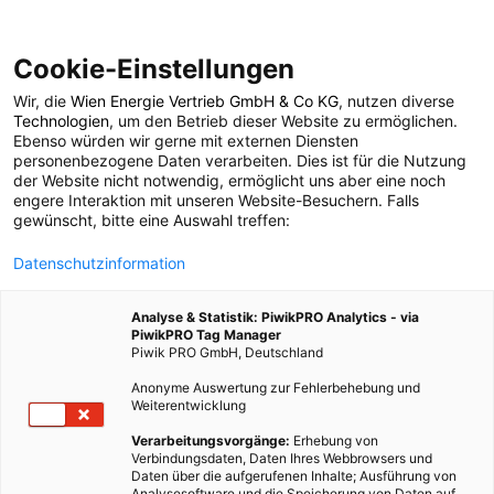
Cookie-Einstellungen
Wir, die
Wien Energie Vertrieb GmbH & Co KG
, nutzen diverse
LEBEN
ERNÄHRUNG
Technologien
, um den Betrieb dieser Website zu ermöglichen.
Ebenso würden wir gerne mit externen Diensten
Ein Plädoyer für die
personenbezogene Daten verarbeiten. Dies ist für die Nutzung
der Website nicht notwendig, ermöglicht uns aber eine noch
engere Interaktion mit unseren Website-Besuchern. Falls
Vielfalt auf unserem
gewünscht, bitte eine Auswahl treffen:
Datenschutzinformation
Teller.
Analyse & Statistik: PiwikPRO Analytics - via
PiwikPRO Tag Manager
15. NOVEMBER 2023
3 MINUTEN LESEZEIT
Piwik PRO GmbH, Deutschland
Anonyme Auswertung zur Fehlerbehebung und
Weiterentwicklung
Verarbeitungsvorgänge:
Erhebung von
Verbindungsdaten, Daten Ihres Webbrowsers und
Daten über die aufgerufenen Inhalte; Ausführung von
Analysesoftware und die Speicherung von Daten auf