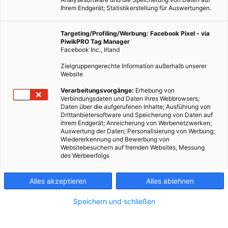
Ihrem Endgerät; Statistikerstellung für Auswertungen.
Targeting/Profiling/Werbung: Facebook Pixel - via
PiwikPRO Tag Manager
Facebook Inc., Irland
Viele von uns wünschen sich mehr Zeit zum Lesen. Sich
Zielgruppengerechte Information außerhalb unserer
einfach hinzusetzen, für ein paar Stunden so richtig runter
Website
zu kommen und etwas für den Geist zu tun. Wir haben all
Verarbeitungsvorgänge:
Erhebung von
unsere liebsten Werke in Sachen Nachhaltigkeit und
Verbindungsdaten und Daten ihres Webbrowsers;
Daten über die aufgerufenen Inhalte; Ausführung von
Mindfulness zusammengestellt – da ist sicher etwas für dich
Drittanbietersoftware und Speicherung von Daten auf
dabei.
ihrem Endgerät; Anreicherung von Werbenetzwerken;
Auswertung der Daten; Personalisierung von Werbung;
Wiedererkennung und Bewerbung von
Websitebesuchern auf fremden Websites, Messung
Dieser Artikel wurde am 17. Februar 2021 veröffentlicht
des Werbeerfolgs
und ist möglicherweise nicht mehr aktuell!
Mehr Bücher zu lesen ist ein Vorsatz, der sich regelmäßig von
Alles akzeptieren
Alles ablehnen
Jahr zu Jahr wiederholt. Dabei wissen wir alle, wie schwierig es
Speichern und schließen
ist, Gewohnheiten so zu verändern, dass neue Tätigkeiten
regelmäßiger Bestandteil unseres Alltags werden. Da der erste