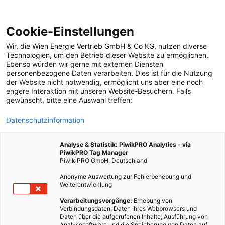
Cookie-Einstellungen
Wir, die
Wien Energie Vertrieb GmbH & Co KG
, nutzen diverse
LEBEN
Technologien
, um den Betrieb dieser Website zu ermöglichen.
Ebenso würden wir gerne mit externen Diensten
Literatur-Tipps
personenbezogene Daten verarbeiten. Dies ist für die Nutzung
der Website nicht notwendig, ermöglicht uns aber eine noch
engere Interaktion mit unseren Website-Besuchern. Falls
gewünscht, bitte eine Auswahl treffen:
17. FEBRUAR 2021
5 MINUTEN LESEZEIT
Datenschutzinformation
Analyse & Statistik: PiwikPRO Analytics - via
PiwikPRO Tag Manager
Piwik PRO GmbH, Deutschland
Anonyme Auswertung zur Fehlerbehebung und
Weiterentwicklung
Verarbeitungsvorgänge:
Erhebung von
Verbindungsdaten, Daten Ihres Webbrowsers und
Daten über die aufgerufenen Inhalte; Ausführung von
Analysesoftware und die Speicherung von Daten auf