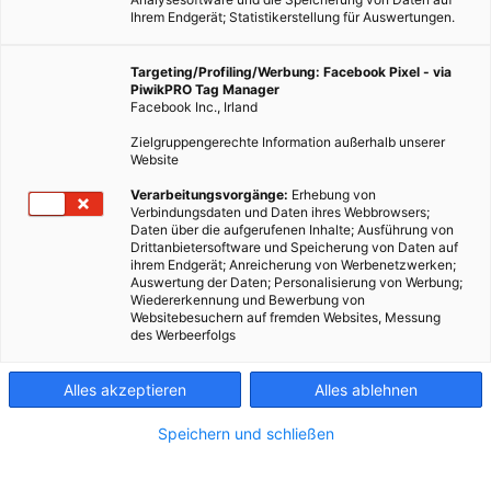
Ihrem Endgerät; Statistikerstellung für Auswertungen.
Targeting/Profiling/Werbung: Facebook Pixel - via
PiwikPRO Tag Manager
Facebook Inc., Irland
Zielgruppengerechte Information außerhalb unserer
Website
Verarbeitungsvorgänge:
Erhebung von
Verbindungsdaten und Daten ihres Webbrowsers;
Daten über die aufgerufenen Inhalte; Ausführung von
Drittanbietersoftware und Speicherung von Daten auf
In Wien entsteht der erste Mitmach-Supermarkt.
ihrem Endgerät; Anreicherung von Werbenetzwerken;
Auswertung der Daten; Personalisierung von Werbung;
Wiedererkennung und Bewerbung von
Dieser Artikel wurde am 5. Mai 2021 veröffentlicht
Websitebesuchern auf fremden Websites, Messung
und ist möglicherweise nicht mehr aktuell!
des Werbeerfolgs
Partizipative- oder auch Mitmach-Supermärkte sind eine Art
Alles akzeptieren
Alles ablehnen
Mischung aus den inzwischen immer stärker verbreiteten food-
Speichern und schließen
coops und konventionellen Supermärkten, und dann doch
auch nochmal anders. Sie sind darauf ausgelegt, dass das