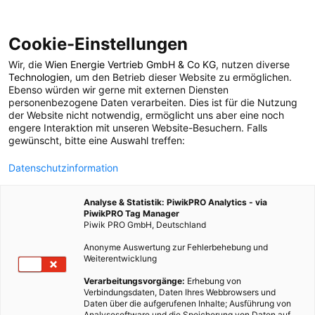
Cookie-Einstellungen
Wir, die
Wien Energie Vertrieb GmbH & Co KG
, nutzen diverse
LEBEN
Technologien
, um den Betrieb dieser Website zu ermöglichen.
Ebenso würden wir gerne mit externen Diensten
MILA – ein Supermarkt
personenbezogene Daten verarbeiten. Dies ist für die Nutzung
der Website nicht notwendig, ermöglicht uns aber eine noch
engere Interaktion mit unseren Website-Besuchern. Falls
zum selber Mitmachen
gewünscht, bitte eine Auswahl treffen:
Datenschutzinformation
5. MAI 2021
4 MINUTEN LESEZEIT
Analyse & Statistik: PiwikPRO Analytics - via
PiwikPRO Tag Manager
Piwik PRO GmbH, Deutschland
Anonyme Auswertung zur Fehlerbehebung und
Weiterentwicklung
Verarbeitungsvorgänge:
Erhebung von
Verbindungsdaten, Daten Ihres Webbrowsers und
Daten über die aufgerufenen Inhalte; Ausführung von
Analysesoftware und die Speicherung von Daten auf