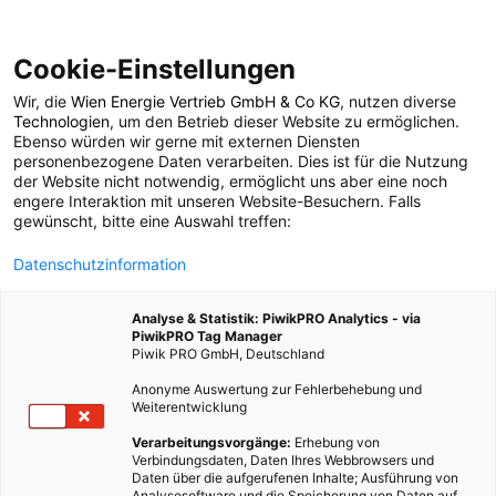
Cookie-Einstellungen
Wir, die
Wien Energie Vertrieb GmbH & Co KG
, nutzen diverse
POSTS BY TAG
Technologien
, um den Betrieb dieser Website zu ermöglichen.
Ebenso würden wir gerne mit externen Diensten
Partizipation
personenbezogene Daten verarbeiten. Dies ist für die Nutzung
der Website nicht notwendig, ermöglicht uns aber eine noch
engere Interaktion mit unseren Website-Besuchern. Falls
gewünscht, bitte eine Auswahl treffen:
2 BEITRÄGE
Datenschutzinformation
Analyse & Statistik: PiwikPRO Analytics - via
PiwikPRO Tag Manager
Piwik PRO GmbH, Deutschland
Anonyme Auswertung zur Fehlerbehebung und
Weiterentwicklung
Verarbeitungsvorgänge:
Erhebung von
Verbindungsdaten, Daten Ihres Webbrowsers und
Daten über die aufgerufenen Inhalte; Ausführung von
Analysesoftware und die Speicherung von Daten auf