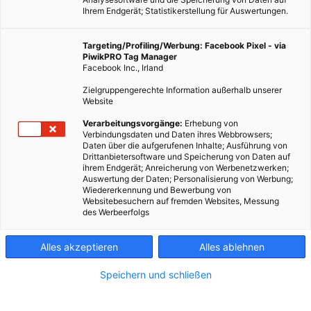
Ihrem Endgerät; Statistikerstellung für Auswertungen.
Targeting/Profiling/Werbung: Facebook Pixel - via
PiwikPRO Tag Manager
Facebook Inc., Irland
Zielgruppengerechte Information außerhalb unserer
Website
Verarbeitungsvorgänge:
Erhebung von
Verbindungsdaten und Daten ihres Webbrowsers;
Daten über die aufgerufenen Inhalte; Ausführung von
Drittanbietersoftware und Speicherung von Daten auf
Nachhaltigkeit im Urlaub
ihrem Endgerät; Anreicherung von Werbenetzwerken;
Auswertung der Daten; Personalisierung von Werbung;
Wiedererkennung und Bewerbung von
Websitebesuchern auf fremden Websites, Messung
Nachhaltigkeit hat schon lange nichts mehr mit Verzicht zu
des Werbeerfolgs
tun.
Alles akzeptieren
Alles ablehnen
Dieser Artikel wurde am 26. Mai 2015 veröffentlicht
und ist möglicherweise nicht mehr aktuell!
Speichern und schließen
Wer im Alltag auf Nachhaltigkeit großen Wert legt, der versucht