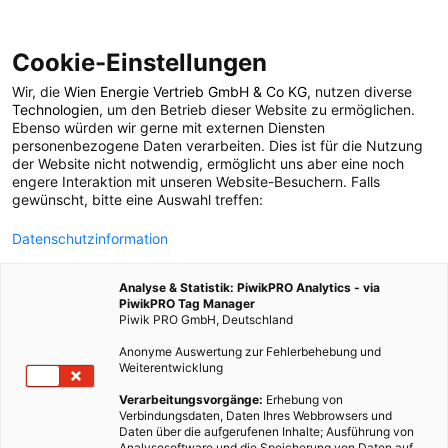
Cookie-Einstellungen
Wir, die
Wien Energie Vertrieb GmbH & Co KG
, nutzen diverse
LEBEN
Technologien
, um den Betrieb dieser Website zu ermöglichen.
Ebenso würden wir gerne mit externen Diensten
Nachhaltigkeit im
personenbezogene Daten verarbeiten. Dies ist für die Nutzung
der Website nicht notwendig, ermöglicht uns aber eine noch
engere Interaktion mit unseren Website-Besuchern. Falls
Urlaub
gewünscht, bitte eine Auswahl treffen:
Datenschutzinformation
26. MAI 2015
2 MINUTEN LESEZEIT
Analyse & Statistik: PiwikPRO Analytics - via
PiwikPRO Tag Manager
Piwik PRO GmbH, Deutschland
Anonyme Auswertung zur Fehlerbehebung und
Weiterentwicklung
Verarbeitungsvorgänge:
Erhebung von
Verbindungsdaten, Daten Ihres Webbrowsers und
Daten über die aufgerufenen Inhalte; Ausführung von
Analysesoftware und die Speicherung von Daten auf