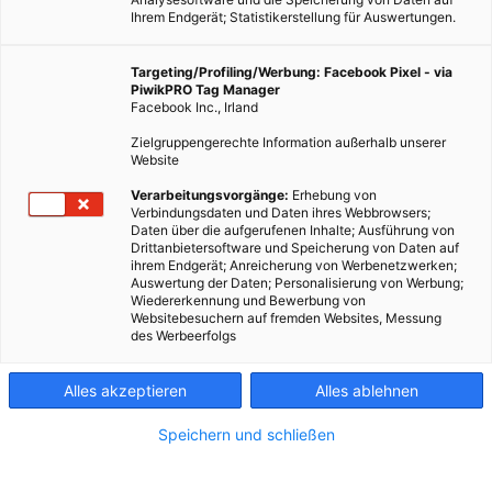
Ihrem Endgerät; Statistikerstellung für Auswertungen.
Targeting/Profiling/Werbung: Facebook Pixel - via
PiwikPRO Tag Manager
Facebook Inc., Irland
Zielgruppengerechte Information außerhalb unserer
Website
Verarbeitungsvorgänge:
Erhebung von
Verbindungsdaten und Daten ihres Webbrowsers;
Daten über die aufgerufenen Inhalte; Ausführung von
Drittanbietersoftware und Speicherung von Daten auf
ihrem Endgerät; Anreicherung von Werbenetzwerken;
Auswertung der Daten; Personalisierung von Werbung;
Fotocredit: Pixabay/Rohtopia
Wiedererkennung und Bewerbung von
Websitebesuchern auf fremden Websites, Messung
des Werbeerfolgs
Tee ist toll, aber nur eine Möglichkeit Kräuter zu trinken. Nur
in der rohen, ausgepressten Form liefern Kräuter und
Alles akzeptieren
Alles ablehnen
Knollengemüse ihre volle Wirksamkeit. Mit dem Auspressen
der Pflanzen kannst du den gesamten Inhalt der Pflanze in
Speichern und schließen
dich aufnehmen und auf dich übertragen.