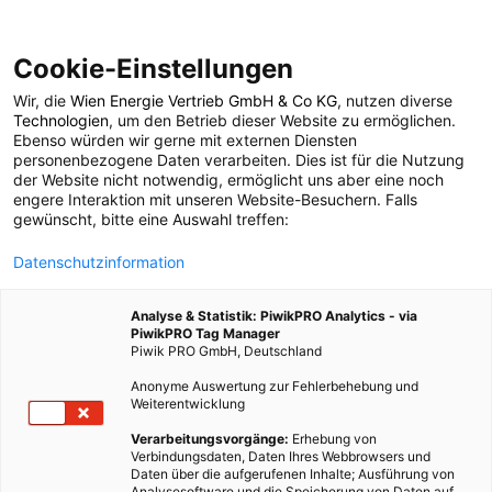
Cookie-Einstellungen
Wir, die
Wien Energie Vertrieb GmbH & Co KG
, nutzen diverse
ERNÄHRUNG
Technologien
, um den Betrieb dieser Website zu ermöglichen.
Ebenso würden wir gerne mit externen Diensten
Pflanzensaft,
personenbezogene Daten verarbeiten. Dies ist für die Nutzung
der Website nicht notwendig, ermöglicht uns aber eine noch
engere Interaktion mit unseren Website-Besuchern. Falls
Wunderkraft – wieso
gewünscht, bitte eine Auswahl treffen:
Datenschutzinformation
du dein Gemüse
Analyse & Statistik: PiwikPRO Analytics - via
trinken solltest
PiwikPRO Tag Manager
Piwik PRO GmbH, Deutschland
Anonyme Auswertung zur Fehlerbehebung und
25. JUNI 2020
3 MINUTEN LESEZEIT
Weiterentwicklung
Verarbeitungsvorgänge:
Erhebung von
Verbindungsdaten, Daten Ihres Webbrowsers und
Daten über die aufgerufenen Inhalte; Ausführung von
Analysesoftware und die Speicherung von Daten auf