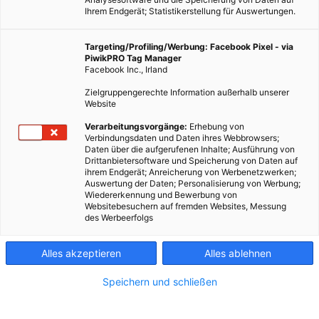
Ihrem Endgerät; Statistikerstellung für Auswertungen.
Targeting/Profiling/Werbung: Facebook Pixel - via
PiwikPRO Tag Manager
Facebook Inc., Irland
Zielgruppengerechte Information außerhalb unserer
Website
Verarbeitungsvorgänge:
Erhebung von
Verbindungsdaten und Daten ihres Webbrowsers;
Daten über die aufgerufenen Inhalte; Ausführung von
Die Produktionskapazität von PV-Modulen steigt weiter,
Drittanbietersoftware und Speicherung von Daten auf
während die Preise weiter fallen.
ihrem Endgerät; Anreicherung von Werbenetzwerken;
Auswertung der Daten; Personalisierung von Werbung;
Wiedererkennung und Bewerbung von
Dieser Artikel wurde am 14. Mai 2018 veröffentlicht
Websitebesuchern auf fremden Websites, Messung
und ist möglicherweise nicht mehr aktuell!
des Werbeerfolgs
Im März wurde die „International Technology Roadmap for
Alles akzeptieren
Alles ablehnen
Photovoltaic (ITRPV)“ für 2017 veröffentlicht. Aus dem
Speichern und schließen
Report
geht hervor, dass die Lernkurve von Photovoltaik auch
im vergangenen Jahr gewachsen ist. Sie stieg auf 22,8 Prozent
an. Die weltweite Modulproduktionskapazität liegt nun bei 130