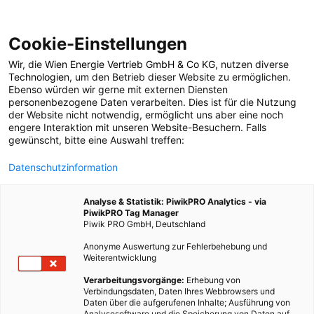
Cookie-Einstellungen
Wir, die
Wien Energie Vertrieb GmbH & Co KG
, nutzen diverse
ENERGIEPOLITIK
Technologien
, um den Betrieb dieser Website zu ermöglichen.
Ebenso würden wir gerne mit externen Diensten
Photovoltaik-
personenbezogene Daten verarbeiten. Dies ist für die Nutzung
der Website nicht notwendig, ermöglicht uns aber eine noch
engere Interaktion mit unseren Website-Besuchern. Falls
Lernkurve 2017
gewünscht, bitte eine Auswahl treffen:
Datenschutzinformation
14. MAI 2018
2 MINUTEN LESEZEIT
Analyse & Statistik: PiwikPRO Analytics - via
PiwikPRO Tag Manager
Piwik PRO GmbH, Deutschland
Anonyme Auswertung zur Fehlerbehebung und
Weiterentwicklung
Verarbeitungsvorgänge:
Erhebung von
Verbindungsdaten, Daten Ihres Webbrowsers und
Daten über die aufgerufenen Inhalte; Ausführung von
Analysesoftware und die Speicherung von Daten auf