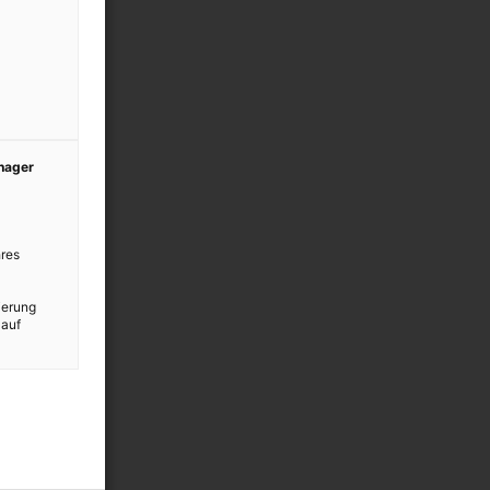
anager
res
ierung
 auf