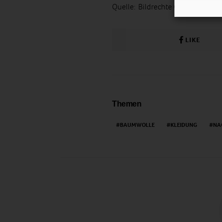
Quelle: Bildrechte ©
biokontakt
LIKE
Themen
BAUMWOLLE
KLEIDUNG
NA