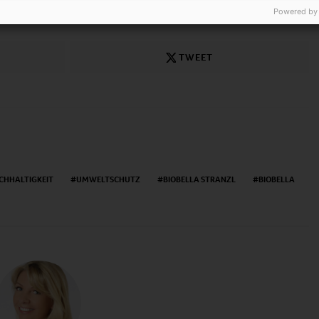
e.com
Powered by
TWEET
CHHALTIGKEIT
UMWELTSCHUTZ
BIOBELLA STRANZL
BIOBELLA