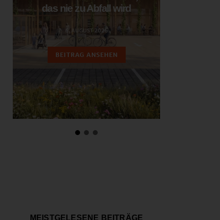
das nie zu Abfall wird
ent
6. AUGUST 2026
3.
BEITRAG ANSEHEN
BEIT
MEISTGELESENE BEITRÄGE