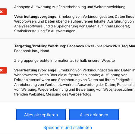
Anonyme Auswertung zur Fehlerbehebung und Weiterentwicklung
den Einsatz von Bio-Baumwolle, pflanzliche Färbemittel und
Verarbeitungsvorgänge:
Erhebung von Verbindungsdaten, Daten Ihres
itung
Webbrowsers und Daten über die aufgerufenen Inhalte; Ausführung von
Analysesoftware und die Speicherung von Daten auf Ihrem Endgerät;
e Löhne, geregelte Arbeits- und Ruhezeiten, bessere
Statistikerstellung für Auswertungen.
Targeting/Profiling/Werbung: Facebook Pixel - via PiwikPRO Tag M
regionalen Unternehmern und Herstellern
Facebook Inc., Irland
Zielgruppengerechte Information außerhalb unserer Website
 durch Pestizide und chemische Farbstoffe
Verarbeitungsvorgänge:
Erhebung von Verbindungsdaten und Daten ih
 nach, ob wir wirklich 27 T-Shirts brauchen um glücklich zu sein,
Webbrowsers; Daten über die aufgerufenen Inhalte; Ausführung von
Drittanbietersoftware und Speicherung von Daten auf ihrem Endgerät;
teigen und Kleidungsstücken wieder die Wertschätzung
Anreicherung von Werbenetzwerken; Auswertung der Daten; Personalis
ht.
von Werbung; Wiedererkennung und Bewerbung von Websitebesuchern
fremden Websites, Messung des Werbeerfolgs
ngigen Bio-Siegel und Fair Trade Zertifikate für Kleidung
ehen und fühlen willst, wie sich Fair Fashion anfühlt, dann
23. – 25. September 2016 in Linz
.
Alles akzeptieren
Alles ablehnen
nzl
Speichern und schließen