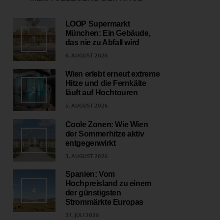
LOOP Supermarkt
München: Ein Gebäude,
1
das nie zu Abfall wird
6. AUGUST 2026
Wien erlebt erneut extreme
Hitze und die Fernkälte
2
läuft auf Hochtouren
5. AUGUST 2026
Coole Zonen: Wie Wien
der Sommerhitze aktiv
3
entgegenwirkt
3. AUGUST 2026
Spanien: Vom
Hochpreisland zu einem
4
der günstigsten
Strommärkte Europas
31. JULI 2026