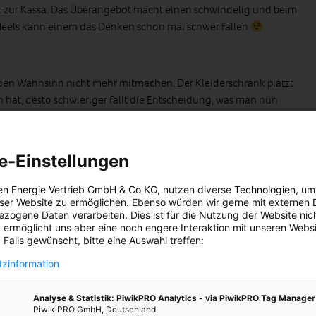
t zur Kassa. Das Überangebot macht einen schwindelig und beim
eels kann einem das Denken schon mal schwer fallen
en Wahnsinn nicht mehr mitmachen. Der Kleiderschrank platzt
 hat, desto schwieriger fällt die Entscheidung, was man nun
ben diesem sehr persönlichen Problem, gibt es noch einige andere,
 Fashion beseitigen kann. Hier ein paar Fakten worauf Du beim
e-Einstellungen
Kinderarbeit, Niedriglöhne, mangelnde
en Energie Vertrieb GmbH & Co KG
, nutzen diverse
Technologien
, um
eser Website zu ermöglichen. Ebenso würden wir gerne mit externen 
zogene Daten verarbeiten. Dies ist für die Nutzung der Website nic
e Farbstoffe, Chemikalien und Pestizide werden über die Haut
 ermöglicht uns aber eine noch engere Interaktion mit unseren Websi
 Falls gewünscht, bitte eine Auswahl treffen:
Chemikalen (Farbstoffe, Bleichmittel, etc.) werden oft
zinformation
itet.
Analyse & Statistik: PiwikPRO Analytics - via PiwikPRO Tag Manager
Piwik PRO GmbH, Deutschland