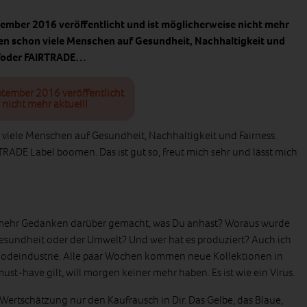
tember 2016 veröffentlicht und ist möglicherweise nicht mehr
uen schon viele Menschen auf Gesundheit, Nachhaltigkeit und
nd/oder FAIRTRADE…
ptember 2016 veröffentlicht
 nicht mehr aktuell!
viele Menschen auf Gesundheit, Nachhaltigkeit und Fairness.
RADE Label boomen. Das ist gut so, freut mich sehr und lässt mich
l mehr Gedanken darüber gemacht, was Du anhast? Woraus wurde
esundheit oder der Umwelt? Und wer hat es produziert? Auch ich
odeindustrie. Alle paar Wochen kommen neue Kollektionen in
st-have gilt, will morgen keiner mehr haben. Es ist wie ein Virus.
t Wertschätzung nur den Kaufrausch in Dir. Das Gelbe, das Blaue,