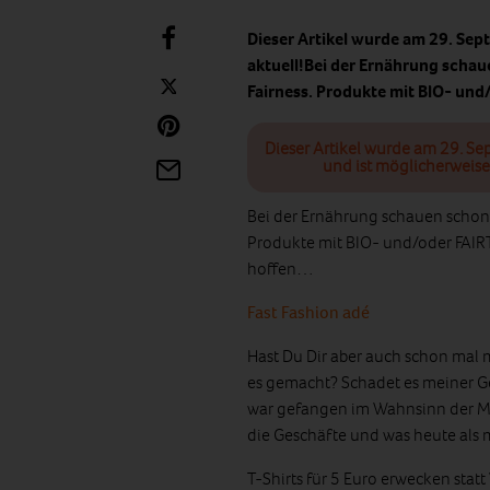
Dieser Artikel wurde am 29. Sep
aktuell!Bei der Ernährung scha
Fairness. Produkte mit BIO- u
Dieser Artikel wurde am 29. Se
und ist möglicherweise
Bei der Ernährung schauen schon 
Produkte mit BIO- und/oder FAIRT
hoffen…
Fast Fashion adé
Hast Du Dir aber auch schon ma
es gemacht? Schadet es meiner G
war gefangen im Wahnsinn der M
die Geschäfte und was heute als mu
T-Shirts für 5 Euro erwecken stat