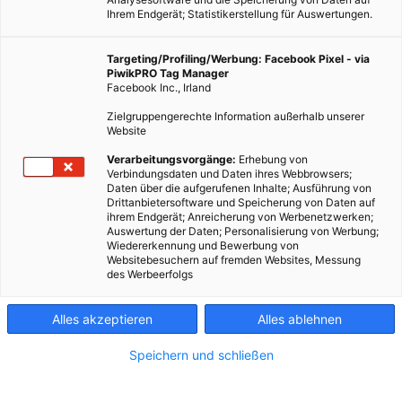
Ihrem Endgerät; Statistikerstellung für Auswertungen.
Targeting/Profiling/Werbung: Facebook Pixel - via
PiwikPRO Tag Manager
Facebook Inc., Irland
Zielgruppengerechte Information außerhalb unserer
Website
Verarbeitungsvorgänge:
Erhebung von
Verbindungsdaten und Daten ihres Webbrowsers;
Österreich würde theoretisch mit nur 35 dieser Kraftwerke
Daten über die aufgerufenen Inhalte; Ausführung von
seinen Jahresstromverbrauch decken können.
Drittanbietersoftware und Speicherung von Daten auf
ihrem Endgerät; Anreicherung von Werbenetzwerken;
Auswertung der Daten; Personalisierung von Werbung;
Wiedererkennung und Bewerbung von
Dieser Artikel wurde am 28. Juli 2024 veröffentlicht
Websitebesuchern auf fremden Websites, Messung
und ist möglicherweise nicht mehr aktuell!
des Werbeerfolgs
In China, in der nordwestlichen Provinz Gansu, befindet sich ein
Alles akzeptieren
Alles ablehnen
Sonnenwärmekraftwerk in Bau, das alle bisher dagewesenen
Projekte im wahrsten Sinn in den
Schatten stellt
. Ende des
Speichern und schließen
Jahres soll die Anlage in Betrieb gehen. Das Besondere: Sie hat
zwei 200 Meter hohe Türme die mit einem zentralen Generator