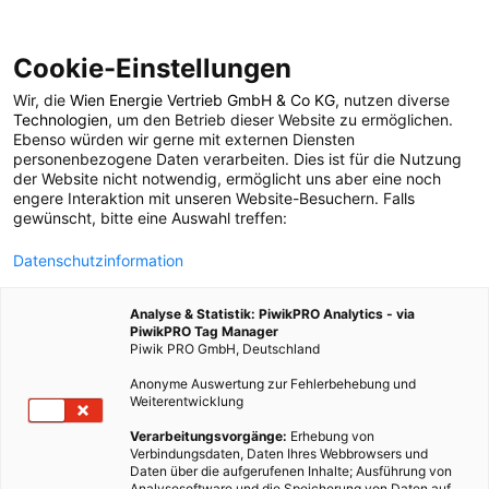
Cookie-Einstellungen
Wir, die
Wien Energie Vertrieb GmbH & Co KG
, nutzen diverse
TECH
Technologien
, um den Betrieb dieser Website zu ermöglichen.
Ebenso würden wir gerne mit externen Diensten
Solar-Anlage der
personenbezogene Daten verarbeiten. Dies ist für die Nutzung
der Website nicht notwendig, ermöglicht uns aber eine noch
engere Interaktion mit unseren Website-Besuchern. Falls
Superlative
gewünscht, bitte eine Auswahl treffen:
Datenschutzinformation
28. JULI 2024
2 MINUTEN LESEZEIT
Analyse & Statistik: PiwikPRO Analytics - via
PiwikPRO Tag Manager
Piwik PRO GmbH, Deutschland
Anonyme Auswertung zur Fehlerbehebung und
Weiterentwicklung
Verarbeitungsvorgänge:
Erhebung von
Verbindungsdaten, Daten Ihres Webbrowsers und
Daten über die aufgerufenen Inhalte; Ausführung von
Analysesoftware und die Speicherung von Daten auf