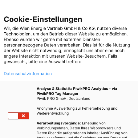
Cookie-Einstellungen
Wir, die
Wien Energie Vertrieb GmbH & Co KG
, nutzen diverse
LEBEN
Technologien
, um den Betrieb dieser Website zu ermöglichen.
Ebenso würden wir gerne mit externen Diensten
Solaranlagen von
personenbezogene Daten verarbeiten. Dies ist für die Nutzung
der Website nicht notwendig, ermöglicht uns aber eine noch
engere Interaktion mit unseren Website-Besuchern. Falls
IKEA
gewünscht, bitte eine Auswahl treffen:
Datenschutzinformation
30. OKTOBER 2013
1 MINUTE LESEZEIT
Analyse & Statistik: PiwikPRO Analytics - via
PiwikPRO Tag Manager
Piwik PRO GmbH, Deutschland
Anonyme Auswertung zur Fehlerbehebung und
Weiterentwicklung
Verarbeitungsvorgänge:
Erhebung von
Verbindungsdaten, Daten Ihres Webbrowsers und
Daten über die aufgerufenen Inhalte; Ausführung von
Analysesoftware und die Speicherung von Daten auf