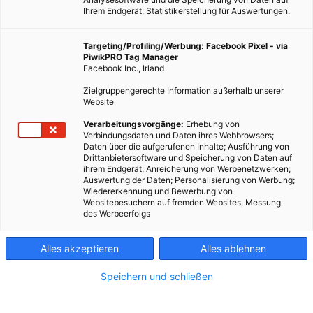
Ihrem Endgerät; Statistikerstellung für Auswertungen.
Targeting/Profiling/Werbung: Facebook Pixel - via
PiwikPRO Tag Manager
Facebook Inc., Irland
IKEA ist ins Solargeschäft eingestiegen – zumindest in
Zielgruppengerechte Information außerhalb unserer
Großbritannien, wo die schwedische Möbelkette
Website
Photovoltaik-Anlagen aus China verkauft. Die Installation
Verarbeitungsvorgänge:
Erhebung von
übernimmt ausnahmsweise IKEA, die Wartung ist auch im
Verbindungsdaten und Daten ihres Webbrowsers;
Daten über die aufgerufenen Inhalte; Ausführung von
Preis inbegriffen.
Drittanbietersoftware und Speicherung von Daten auf
ihrem Endgerät; Anreicherung von Werbenetzwerken;
Auswertung der Daten; Personalisierung von Werbung;
Dieser Artikel wurde am 30. Oktober 2013 veröffentlicht
Wiedererkennung und Bewerbung von
und ist möglicherweise nicht mehr aktuell!
Websitebesuchern auf fremden Websites, Messung
des Werbeerfolgs
Weltweit bekannt für günstige Möbel in flachen
Alles akzeptieren
Alles ablehnen
Kartonverpackungen, hat IKEA im September begonnen,
Solarmodule
zu verkaufen. Die
Dünnschichtmodule
werden
Speichern und schließen
auch in flachen Verpackungen geliefert zum Preis von 5.700
Pfund (rund 7.000 Euro). Entgegen der traditionellen