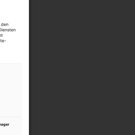
 den
Diensten
ht
te-
anager