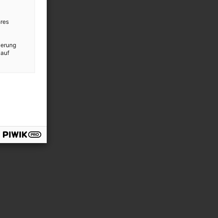
res
ierung
 auf