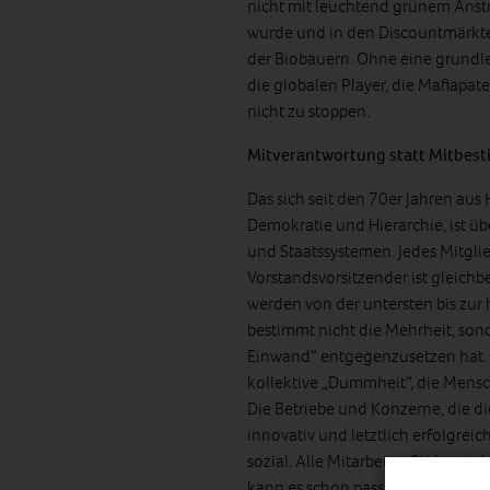
nicht mit leuchtend grünem Anstr
wurde und in den Discountmärkt
der Biobauern. Ohne eine grundle
die globalen Player, die Mafiapa
nicht zu stoppen.
Mitverantwortung statt Mitbest
Das sich seit den 70er Jahren aus
Demokratie und Hierarchie, ist üb
und Staatssystemen. Jedes Mitgli
Vorstandsvorsitzender ist gleichb
werden von der untersten bis zur
bestimmt nicht die Mehrheit, so
Einwand“ entgegenzusetzen hat. 
kollektive „Dummheit“, die Mensch
Die Betriebe und Konzerne, die di
innovativ und letztlich erfolgre
sozial. Alle Mitarbeiter fühlen sic
kann es schon passieren, dass ei