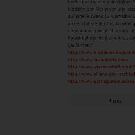
Immer noch wird nur an einigen 
blödsinnigen Methoden und letztli
auf eine Felswand zu, weshalb er
an dem fahrenden Zug ist leider g
angenehmer macht. Man kann nic
Katastrophe ja nicht schuldig zu 
Laufen hält“.
http://www.brandeins.de/archiv
http://www.soziokratie.com/
http://www.wissenschaft-und-fr
http://www.allianz-pro-nachhal
http://www.partizipation.at/soz
LIKE