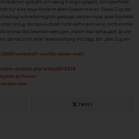
Schräubchen gedreht, ein wenig Energie gespart, mit manchmal
ch nur eine neue Mode im alten System initiiert. Dieser Zug rast
 unbedingt schnellstmöglich gestoppt werden muss. Jede Kosmetik
rober Unfug, der den Aufprall nicht verhindern wird, nicht einmal
ht einmal das Gewissen betrügen, indem man behauptet, an der
sein, da natürlich jeder Verantwortung mit trägt, der „den Zug am
/2009/wirtschaft-neu/die-ideale-welt/
ieden.de/seite.php?artikelID=0378
tigkeit.de/home/
iokratie.html
TWEET