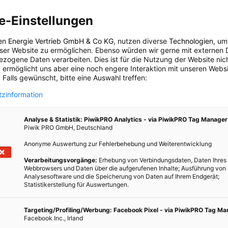
arbeitern entlassen wird. Wenn es dem „Unternehmen“ hilft, ist
e-Einstellungen
llerdings versucht die Gruppe, alle Mitglieder im Boot zu
 dann auch immer.
en Energie Vertrieb GmbH & Co KG
, nutzen diverse
Technologien
, um
eser Website zu ermöglichen. Ebenso würden wir gerne mit externen 
ng aus dem Finanzdiktat
zogene Daten verarbeiten. Dies ist für die Nutzung der Website nic
 ermöglicht uns aber eine noch engere Interaktion mit unseren Websi
ktionäre, Fondsmanager oder Banken die Argumentation negativ
 Falls gewünscht, bitte eine Auswahl treffen:
ratie noch nicht wirklich auf dem nachhaltigen Weg. Professor
zinformation
Jahren hierzu und weist letztlich nach, dass nicht eben allein die
ts oder einer Firma sind, sondern natürlich auch die Mitwelt.
Analyse & Statistik: PiwikPRO Analytics - via PiwikPRO Tag Manager
ungen in ihre Argumentation, ihre Kalkulationen einbeziehen,
Piwik PRO GmbH, Deutschland
gegenüber den Firmen, die wirklich nur die Renditeforderung der
Anonyme Auswertung zur Fehlerbehebung und Weiterentwicklung
axime beachten müssen. Diese Betriebe bluten, wie alle aktuellen
 scheitern – wie Dinosaurier daran, dass ihnen die
Verarbeitungsvorgänge:
Erhebung von Verbindungsdaten, Daten Ihres
Webbrowsers und Daten über die aufgerufenen Inhalte; Ausführung von
 Ein Beispiel sind die Energieriesen, die, wie E.ON beginnen,
Analysesoftware und die Speicherung von Daten auf Ihrem Endgerät;
n aufzulösen, um die „Altlasten“, also ihre Umweltprobleme, die
Statistikerstellung für Auswertungen.
pensieren. Hier werden die Bürger als Steuerzahler gewaltige
lich die horrenden Gewinne, die bereits abgezogen wurden noch
Targeting/Profiling/Werbung: Facebook Pixel - via PiwikPRO Tag M
Facebook Inc., Irland
tlichen Verursacher nicht zu den Konsequenzen ihres Handelns