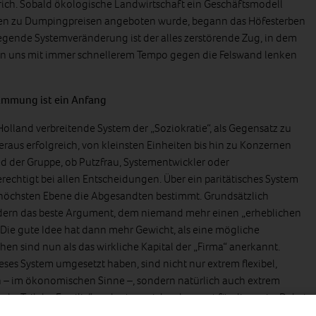
ich. Sobald ökologische Landwirtschaft ein Geschäftsmodell
en zu Dumpingpreisen angeboten wurde, begann das Höfesterben
gende Systemveränderung ist der alles zerstörende Zug, in dem
ten uns mit immer schnellerem Tempo gegen die Felswand lenken
immung ist ein Anfang
 Holland verbreitende System der „Soziokratie“, als Gegensatz zu
eraus erfolgreich, von kleinsten Einheiten bis hin zu Konzernen
ed der Gruppe, ob Putzfrau, Systementwickler oder
erechtigt bei allen Entscheidungen. Über ein paritätisches System
 höchsten Ebene die Abgesandten bestimmt. Grundsätzlich
ndern das beste Argument, dem niemand mehr einen „erheblichen
Die gute Idee hat dann mehr Gewicht, als eine mögliche
en sind nun als das wirkliche Kapital der „Firma“ anerkannt.
eses System umgesetzt haben, sind nicht nur extrem flexibel,
ich – im ökonomischen Sinne –, sondern natürlich auch extrem
h als „Teil der Familie“ und setzen sich vehement für diese ein. Dabei
n „Firmengründer“, der sein Unternehmen soziokratisch