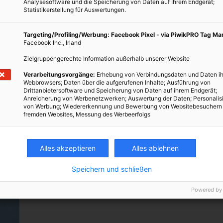
Analysesoftware und die Speicherung von Daten auf Ihrem Endgerät;
Statistikerstellung für Auswertungen.
ENERGIEPOLITIK
Targeting/Profiling/Werbung: Facebook Pixel - via PiwikPRO Tag M
Facebook Inc., Irland
Klimaerwärmung in den Alpen
Zielgruppengerechte Information außerhalb unserer Website
1. SEPTEMBER 2011
VON
ENERGIELEBEN REDAKTION
Verarbeitungsvorgänge:
Erhebung von Verbindungsdaten und Daten ih
Webbrowsers; Daten über die aufgerufenen Inhalte; Ausführung von
Die globale Erwärmung wirkt in den Alpen besonders
Drittanbietersoftware und Speicherung von Daten auf ihrem Endgerät;
Anreicherung von Werbenetzwerken; Auswertung der Daten; Personalis
schnell und deutlich. Der Lebensraum für
von Werbung; Wiedererkennung und Bewerbung von Websitebesuchern
Alpenpflanzen ist gefährdet, Lawinen, Steinschläge
fremden Websites, Messung des Werbeerfolgs
oder Muren werden künftig zunehmen und die
Trinkwasservorräte könnten knapp werden.…
Alles akzeptieren
Alles ablehnen
BEITRAG ANSEHEN
Speichern und schließen
TEILEN
Powered by