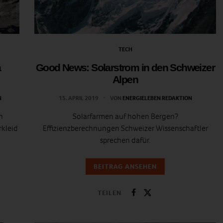
TECH
a
Good News: Solarstrom in den Schweizer
Alpen
N
15. APRIL 2019
VON
ENERGIELEBEN REDAKTION
n
Solarfarmen auf hohen Bergen?
rkleid
Effizienzberechnungen Schweizer Wissenschaftler
sprechen dafür.
BEITRAG ANSEHEN
TEILEN