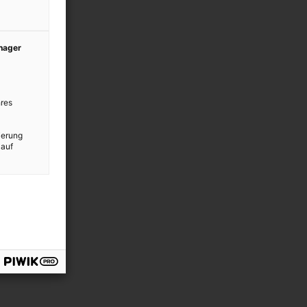
anager
res
ierung
 auf