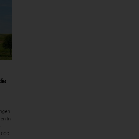
die
ungen
gen in
e
0.000