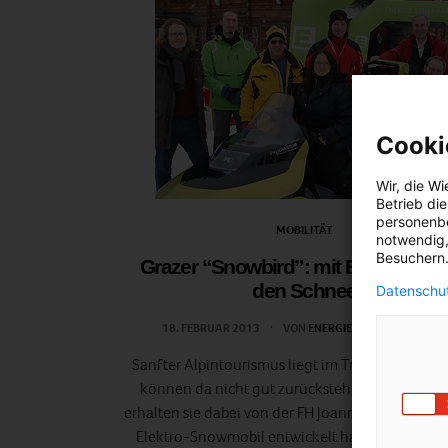
Cooki
Wir, die
Wi
Betrieb di
personenbe
MOBILITÄT
notwendig,
Besuchern.
Grazer “Snowbird”: mit E-Motor du
den Schnee
Datenschut
18. FEBRUAR 2013
VON
ENERGIELEBEN REDAKTION
Sanfter Alpintourismus liegt im Trend. Die Bergr
können da nicht gut zurückstehen. Unterstüt
erhalten sie dabei von der FH Joanneum in Graz, d
Elektro-Snowmobil entwickelt hat: den „Snowbi