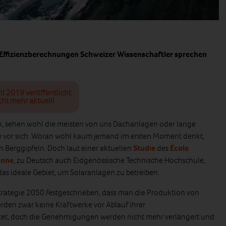
Effizienzberechnungen Schweizer Wissenschaftler sprechen
il 2019 veröffentlicht
cht mehr aktuell!
, sehen wohl die meisten von uns Dachanlagen oder lange
e vor sich. Woran wohl kaum jemand im ersten Moment denkt,
n Berggipfeln. Doch laut einer aktuellen
Studie
des
École
anne
, zu Deutsch auch Eidgenössische Technische Hochschule,
as ideale Gebiet, um Solaranlagen zu betreiben.
Strategie 2050 festgeschrieben, dass man die Produktion von
den zwar keine Kraftwerke vor Ablauf ihrer
et, doch die Genehmigungen werden nicht mehr verlängert und