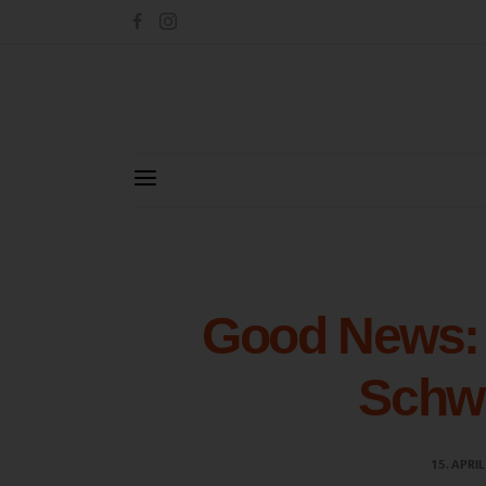
Good News: 
Schwe
15. APRI