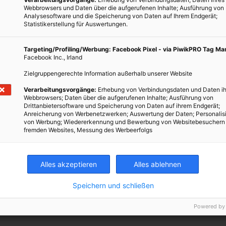
Webbrowsers und Daten über die aufgerufenen Inhalte; Ausführung von
en kommt. Geht man hingegen ins Gebirge, benötigen die
Analysesoftware und die Speicherung von Daten auf Ihrem Endgerät;
47 Quadratkilometern. Die Infrastruktur für den Transport der
Statistikerstellung für Auswertungen.
ist vielerorts auch bereits vorhanden, denn es könnten die
aftanlagen mitgenutzt werden.
Targeting/Profiling/Werbung: Facebook Pixel - via PiwikPRO Tag M
Facebook Inc., Irland
Zielgruppengerechte Information außerhalb unserer Website
Verarbeitungsvorgänge:
Erhebung von Verbindungsdaten und Daten ih
Webbrowsers; Daten über die aufgerufenen Inhalte; Ausführung von
Drittanbietersoftware und Speicherung von Daten auf ihrem Endgerät;
n wir über nützliche Entwicklungen und Gadgets, die Strom
Anreicherung von Werbenetzwerken; Auswertung der Daten; Personalis
helfen, der Umwelt etwas Gutes zu tun. Mit folgenden Links
von Werbung; Wiedererkennung und Bewerbung von Websitebesuchern
fremden Websites, Messung des Werbeerfolgs
r Artikel in diesem Themenbereich für Einsteiger bis zu Profis.
 Atomstrom?
Alles akzeptieren
Alles ablehnen
lpen
Speichern und schließen
k Steinriegel
Powered by