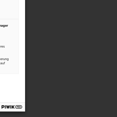
anager
res
ierung
 auf