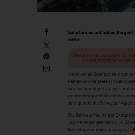
Solarfarmen auf hohen Bergen? 
dafür.
Dieser Artikel wurde am 15. Apr
und ist möglicherweise ni
Wenn wir an Solarpaneele denken
Reihen von Paneelen in der Wüst
sind Solaranalgen auf beschneite
polytechnique fédérale de Laus
sind gerade die Schweizer Alpen d
Die Schweiz hat in ihrer Energie 
Atomenergie beenden wird. Es wer
Betriebsgenehmigung abgeschalt