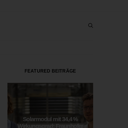
FEATURED BEITRÄGE
Solarmodul mit 34,4 %
LOOP
Wirkungsgrad: Fraunhofer
München